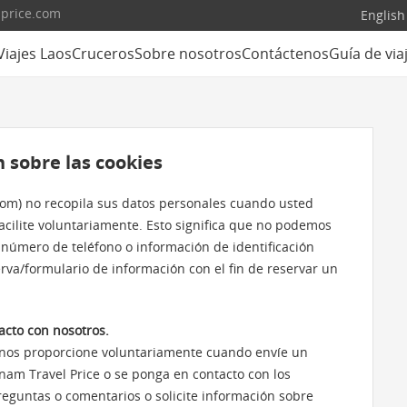
lprice.com
English
Viajes Laos
Cruceros
Sobre nosotros
Contáctenos
Guía de via
n sobre las cookies
.com) no recopila sus datos personales cuando usted
acilite voluntariamente. Esto significa que no podemos
 número de teléfono o información de identificación
rva/formulario de información con el fin de reservar un
cto con nosotros.
 nos proporcione voluntariamente cuando envíe un
etnam Travel Price o se ponga en contacto con los
eguntas o comentarios o solicite información sobre