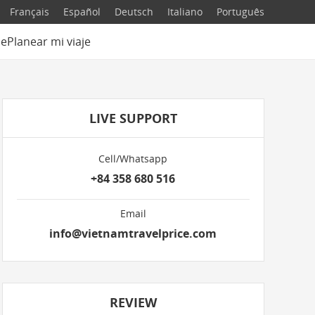
Français
Español
Deutsch
Italiano
Português
je
Planear mi viaje
LIVE SUPPORT
Cell/Whatsapp
+84 358 680 516
Email
info@vietnamtravelprice.com
REVIEW