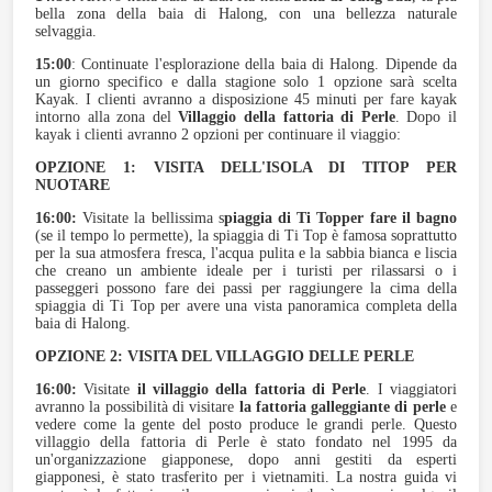
bella zona della baia di Halong, con una bellezza naturale
selvaggia.
15:00
: Continuate l'esplorazione della baia di Halong. Dipende da
un giorno specifico e dalla stagione solo 1 opzione sarà scelta
Kayak. I clienti avranno a disposizione 45 minuti per fare kayak
intorno alla zona del
Villaggio della fattoria di Perle
. Dopo il
kayak i clienti avranno 2 opzioni per continuare il viaggio:
OPZIONE 1: VISITA DELL'ISOLA DI TITOP PER
NUOTARE
16:00:
Visitate la bellissima s
piaggia di Ti Top
per fare il bagno
(se il tempo lo permette), la spiaggia di Ti Top è famosa soprattutto
per la sua atmosfera fresca, l'acqua pulita e la sabbia bianca e liscia
che creano un ambiente ideale per i turisti per rilassarsi o i
passeggeri possono fare dei passi per raggiungere la cima della
spiaggia di Ti Top per avere una vista panoramica completa della
baia di Halong.
OPZIONE 2: VISITA DEL VILLAGGIO DELLE PERLE
16:00:
Visitate
il villaggio della fattoria di Perle
. I viaggiatori
avranno la possibilità di visitare
la fattoria galleggiante di perle
e
vedere come la gente del posto produce le grandi perle. Questo
villaggio della fattoria di Perle è stato fondato nel 1995 da
un'organizzazione giapponese, dopo anni gestiti da esperti
giapponesi, è stato trasferito per i vietnamiti. La nostra guida vi