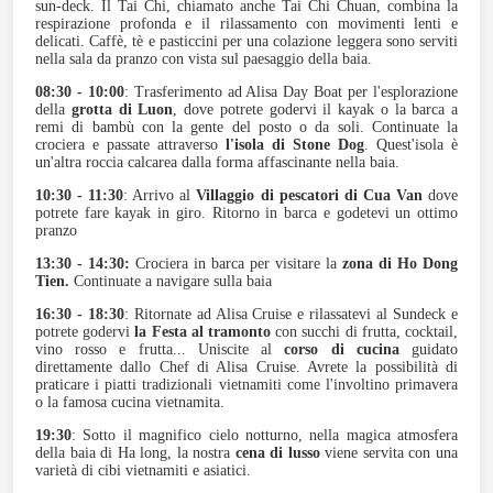
sun-deck. Il Tai Chi, chiamato anche Tai Chi Chuan, combina la
respirazione profonda e il rilassamento con movimenti lenti e
delicati. Caffè, tè e pasticcini per una colazione leggera sono serviti
nella sala da pranzo con vista sul paesaggio della baia.
08:30 - 10:00
: Trasferimento ad Alisa Day Boat per l'esplorazione
della
grotta di Luon
, dove potrete godervi il kayak o la barca a
remi di bambù con la gente del posto o da soli. Continuate la
crociera e passate attraverso
l'isola di Stone Dog
. Quest'isola è
un'altra roccia calcarea dalla forma affascinante nella baia.
10:30 - 11:30
: Arrivo al
Villaggio di pescatori di Cua Van
dove
potrete fare kayak in giro. Ritorno in barca e godetevi un ottimo
pranzo
13:30 - 14:30:
Crociera in barca per visitare la
zona di Ho Dong
Tien.
Continuate a navigare sulla baia
16:30 - 18:30
: Ritornate ad Alisa Cruise e rilassatevi al Sundeck e
potrete godervi
la Festa al tramonto
con succhi di frutta, cocktail,
vino rosso e frutta... Uniscite al
corso di cucina
guidato
direttamente dallo Chef di Alisa Cruise. Avrete la possibilità di
praticare i piatti tradizionali vietnamiti come l'involtino primavera
o la famosa cucina vietnamita.
19:30
: Sotto il magnifico cielo notturno, nella magica atmosfera
della baia di Ha long, la nostra
cena di lusso
viene servita con una
varietà di cibi vietnamiti e asiatici.