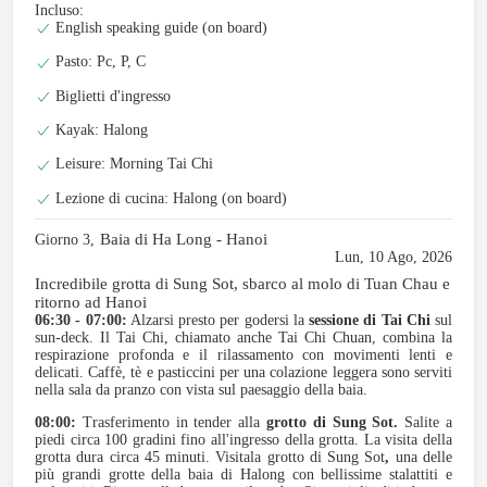
Incluso:
English speaking guide (on board)
Pasto: Pc, P, C
Biglietti d'ingresso
Kayak: Halong
Leisure: Morning Tai Chi
Lezione di cucina: Halong (on board)
Baia di Ha Long - Hanoi
Giorno 3,
Lun, 10 Ago, 2026
Incredibile grotta di Sung Sot, sbarco al molo di Tuan Chau e
ritorno ad Hanoi
06:30 - 07:00:
Alzarsi presto per godersi la
sessione di Tai Chi
sul
sun-deck. Il Tai Chi, chiamato anche Tai Chi Chuan, combina la
respirazione profonda e il rilassamento con movimenti lenti e
delicati. Caffè, tè e pasticcini per una colazione leggera sono serviti
nella sala da pranzo con vista sul paesaggio della baia.
08:00:
Trasferimento in tender alla
grotto di Sung Sot.
Salite a
piedi circa 100 gradini fino all'ingresso della grotta. La visita della
grotta dura circa 45 minuti. Visita
la grotto di Sung Sot
,
una delle
più grandi grotte della baia di Halong con bellissime stalattiti e