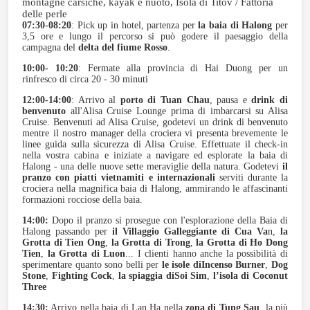
montagne carsiche, kayak e nuoto, Isola di Titov / Fattoria
delle perle
07:30-08:20
: Pick up in hotel, partenza per
la baia di Halong
per
3,5 ore e lungo il percorso si può godere il paesaggio della
campagna del
delta del fiume Rosso
.
10:00- 10:20
: Fermate alla provincia di Hai Duong per un
rinfresco di circa 20 - 30 minuti
12:00-14:00
: Arrivo al
porto di Tuan Chau
, pausa e
drink di
benvenuto
all'Alisa Cruise Lounge prima di imbarcarsi su Alisa
Cruise. Benvenuti ad Alisa Cruise, godetevi un drink di benvenuto
mentre il nostro manager della crociera vi presenta brevemente le
linee guida sulla sicurezza di Alisa Cruise. Effettuate il check-in
nella vostra cabina e iniziate a navigare ed esplorate la baia di
Halong - una delle nuove sette meraviglie della natura. Godetevi
il
pranzo con piatti vietnamiti e internazionali
serviti durante la
crociera nella magnifica baia di Halong, ammirando le affascinanti
formazioni rocciose della baia.
14:00:
Dopo il pranzo si prosegue con l'esplorazione della Baia di
Halong passando per
il Villaggio Galleggiante di Cua Va
n,
la
Grotta di Tien Ong
,
la Grotta di Trong
,
la Grotta di Ho Dong
Tien
,
la Grotta di Luon
... I clienti hanno anche la possibilità di
sperimentare quanto sono belli per
le isole di
Incenso Burner
,
Dog
Stone
,
Fighting Cock
,
la spiaggia di
Soi Sim
,
l’isola di Coconut
Three
14:30:
Arrivo nella baia di Lan Ha nella
zona di Tung Sau
, la più