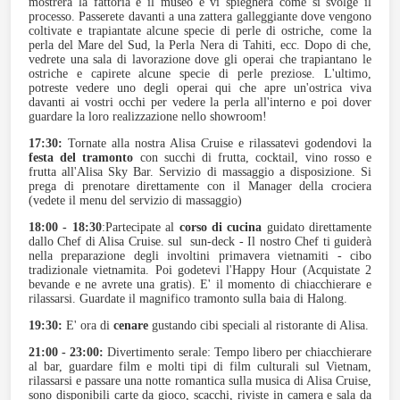
mostrerà la fattoria e il museo e vi spiegherà come si svolge il
processo. Passerete davanti a una zattera galleggiante dove vengono
coltivate e trapiantate alcune specie di perle di ostriche, come la
perla del Mare del Sud, la Perla Nera di Tahiti, ecc. Dopo di che,
vedrete una sala di lavorazione dove gli operai che trapiantano le
ostriche e capirete alcune specie di perle preziose. L'ultimo,
potreste vedere uno degli operai qui che apre un'ostrica viva
davanti ai vostri occhi per vedere la perla all'interno e poi dover
guardare la loro realizzazione nello showroom!
17:30:
Tornate alla nostra Alisa Cruise e rilassatevi godendovi la
festa del tramonto
con succhi di frutta, cocktail, vino rosso e
frutta all'Alisa Sky Bar. Servizio di massaggio a disposizione. Si
prega di prenotare direttamente con il Manager della crociera
(vedete il menu del servizio di massaggio)
18:00 - 18:30
:Partecipate al
corso di cucina
guidato direttamente
dallo Chef di Alisa Cruise. sul sun-deck - Il nostro Chef ti guiderà
nella preparazione degli involtini primavera vietnamiti - cibo
tradizionale vietnamita. Poi godetevi l'Happy Hour (Acquistate 2
bevande e ne avrete una gratis). E' il momento di chiacchierare e
rilassarsi. Guardate il magnifico tramonto sulla baia di Halong.
19:30:
E' ora di
cenare
gustando cibi speciali al ristorante di Alisa.
21:00 - 23:00:
Divertimento serale: Tempo libero per chiacchierare
al bar, guardare film e molti tipi di film culturali sul Vietnam,
rilassarsi e passare una notte romantica sulla musica di Alisa Cruise,
sono disponibili carte da gioco, scacchi, riviste in camera e sala da