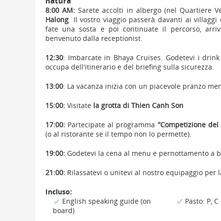
natura
8:00 AM:
Sarete accolti in albergo (nel Quartiere 
Halong
. Il vostro viaggio passerà davanti ai villaggi
fate una sosta e poi continuate il percorso, arri
benvenuto dalla receptionist.
12:30
: Imbarcate in Bhaya Cruises. Godetevi i drin
occupa dell'itinerario e del briefing sulla sicurezza.
13:00
: La vacanza inizia con un piacevole pranzo mentr
15:00:
Visitate
la grotta di Thien Canh Son
17:00:
Partecipate al programma
“
Competizione del
(o al ristorante se il tempo non lo permette).
19:00:
Godetevi la cena al menu e pernottamento a b
21:00:
Rilassatevi o unitevi al nostro equipaggio per 
Incluso:
English speaking guide (on
Pasto: P, C
board)