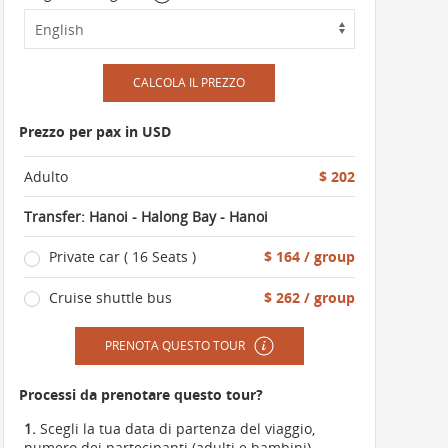
CALCOLA IL PREZZO
Prezzo per pax in USD
Adulto
$ 202
Transfer: Hanoi - Halong Bay - Hanoi
Private car ( 16 Seats )
$ 164 / group
Cruise shuttle bus
$ 262 / group
PRENOTA QUESTO TOUR
Processi da prenotare questo tour?
1.
Scegli la tua data di partenza del viaggio,
numero dei partecipanti (adulti e bambini),