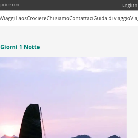
lprice.com
English
a
Viaggi Laos
Crociere
Chi siamo
Contattaci
Guida di viaggio
Via
 Giorni 1 Notte