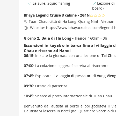
Leisure: Squid fishing
Lezione di 
board)
Bhaya Legend Cruise 3 cabine - 2G1N
Tuan Chau, città di Ha Long, Quang Ninh, Vietnam
Website:
https://www.bhayacruises.com/legend-h
Baia di Ha Long - Hanoi
Giorno 2,
160km - 3h
Escursioni in kayak o in barca fino al villaggio 
Chau e ritorno ad Hanoi
06:15
: Iniziate la giornata con una lezione di
Tai Chi
s
07:00
: La colazione leggera è servita al ristorante.
07:45:
Esplorate
il villaggio di pescatori di Vung Vien
09:30
: Orario di partenza.
10:45
: Sbarco al porto internazionale di Tuan Chau.
Benvenuto dall'autista al porto e poi godetevi il vi
L'autista vi lascerà in hotel (nel Quartiere Vecchio di 