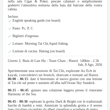
nella sala Cigar & Poker, pescate calamari o semplicemente
godetevi l'atmosfera notturna della baia dal balcone della vostra
cabina.
Incluso:
English speaking guide (on board)
Pasto: Pc, P, C
Biglietti d'ingresso
Leisure: Morning Tai Chi,Squid fishing
Lezione di cucina: Halong (on board)
Baia di Lan Ha - Tuan Chau - Hanoi
Giorno 3,
140km - 2.5h
Sab, 8 Ago, 2026
Sperimentate una sessione di Tai Chi, esplorate Ao Ech in
kayak, concedetevi un brunch, sbarcate e tornate ad Hanoi.
06:00 - 06:15
: date il benvenuto al nuovo giorno con una lezione
di Tai-chi sul ponte e assistete all'alba sull'Ocean Sky Sundeck.
06:15 - 06:45
: gustare una colazione leggera presso il ristorante
Harmony of the Sea.
06:45 - 08:30
: esplorate la grotta Dark & Bright con le tradizionali
barche di bambù a remi. Ammirate la splendida grotta e il sereno
lago circolare circondato da alberi rigogliosi e scogliere di pietra.