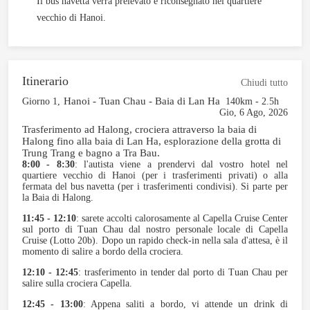
Il bus navetta verrà prelevato e riconsegnato nel quartiere
vecchio di Hanoi.
Itinerario
Chiudi tutto
Hanoi - Tuan Chau - Baia di Lan Ha
Giorno 1,
140km - 2.5h
Gio, 6 Ago, 2026
Trasferimento ad Halong, crociera attraverso la baia di
Halong fino alla baia di Lan Ha, esplorazione della grotta di
Trung Trang e bagno a Tra Bau.
8:00 - 8:30
: l'autista viene a prendervi dal vostro hotel nel
quartiere vecchio di Hanoi (per i trasferimenti privati) o alla
fermata del bus navetta (per i trasferimenti condivisi). Si parte per
la Baia di Halong.
11:45 - 12:10
: sarete accolti calorosamente al Capella Cruise Center
sul porto di Tuan Chau dal nostro personale locale di Capella
Cruise (Lotto 20b). Dopo un rapido check-in nella sala d'attesa, è il
momento di salire a bordo della crociera.
12:10 - 12:45
: trasferimento in tender dal porto di Tuan Chau per
salire sulla crociera Capella.
12:45 - 13:00
: Appena saliti a bordo, vi attende un drink di