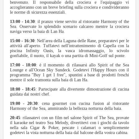
benvenuto. Il responsabile della crociera e l'equipaggio vi
accoglieranno con un breve briefing sulla crociera e condivideranno
le norme di sicurezza essenziali.
13:00 - 14:30
: il pranzo viene servito al ristorante Harmony of the
Sea. Osservate lo splendido scenario calcareo mentre la crociera
naviga verso la baia di Lan Ha.
15:00 - 16:30
: Nell'area della Laguna delle Rane, preparatevi per le
attività all'aperto. Tuffatevi nell'intrattenimento di Capella con la
piscina Infinity Oasis, la vasca idromassaggio, lo scivolo
gonfiabile, il nuoto, il kayak o una partita di Mini-Golf sul ponte.
17:00 - 18:00
: è il momento di rilassarsi allo Spirit of the Sea
Lounge e all'Ocean Sky Sundeck. Godetevi l'Happy Hours con il
programma "Buy 1 get 1 free", spuntini a base di prodotti freschi
mentre il sole tramonta sulla baia di Lan Ha.
18:00 - 18:45
: Partecipate alla divertente dimostrazione di cucina
guidata dai nostri chef.
19:00 - 20:30
: cena gourmet con cucina fusion al ristorante
Harmony of the Sea, ammirando la bellezza notturna della baia.
20:45
: rilassatevi con un film nel salone Spirit of The Sea, provate
il karaoke nel teatro Sea Melody, divertitevi con i giochi da tavolo
nella sala Cigar & Poker, pescate i calamari o semplicemente
godetevi la vista notturna della baia dal balcone della vostra cabina.