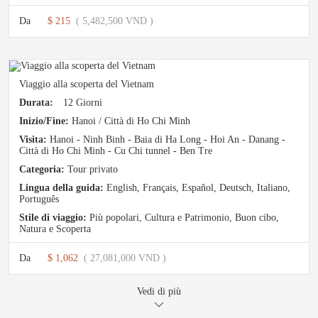
Da
$ 215
( 5,482,500 VND )
Viaggio alla scoperta del Vietnam
Durata:
12 Giorni
Inizio/Fine:
Hanoi / Città di Ho Chi Minh
Visita:
Hanoi - Ninh Binh - Baia di Ha Long - Hoi An - Danang -
Città di Ho Chi Minh - Cu Chi tunnel - Ben Tre
Categoria:
Tour privato
Lingua della guida:
English, Français, Español, Deutsch, Italiano,
Português
Stile di viaggio:
Più popolari
,
Cultura e Patrimonio
,
Buon cibo
,
Natura e Scoperta
Da
$ 1,062
( 27,081,000 VND )
Vedi di più