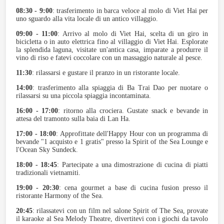
08:30 - 9:00
: trasferimento in barca veloce al molo di Viet Hai per
uno sguardo alla vita locale di un antico villaggio.
09:00 - 11:00
: Arrivo al molo di Viet Hai, scelta di un giro in
bicicletta o in auto elettrica fino al villaggio di Viet Hai. Esplorate
la splendida laguna, visitate un'antica casa, imparate a produrre il
vino di riso e fatevi coccolare con un massaggio naturale al pesce.
11:30
: rilassarsi e gustare il pranzo in un ristorante locale.
14:00
: trasferimento alla spiaggia di Ba Trai Dao per nuotare o
rilassarsi su una piccola spiaggia incontaminata.
16:00 - 17:00
: ritorno alla crociera. Gustate snack e bevande in
attesa del tramonto sulla baia di Lan Ha.
17:00 - 18:00
: Approfittate dell'Happy Hour con un programma di
bevande "1 acquisto e 1 gratis" presso la Spirit of the Sea Lounge e
l'Ocean Sky Sundeck.
18:00 - 18:45
: Partecipate a una dimostrazione di cucina di piatti
tradizionali vietnamiti.
19:00 - 20:30
: cena gourmet a base di cucina fusion presso il
ristorante Harmony of the Sea.
20:45
: rilassatevi con un film nel salone Spirit of The Sea, provate
il karaoke al Sea Melody Theatre, divertitevi con i giochi da tavolo