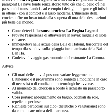
paragoni! La nave fonde senza sforzo tutto ciò che di bello c'è nel
passato dei transatlantici - ad esempio i dettagli in legno e gli infissi
in ottone - con il comfort e il lusso moderni. L'itinerario della
crociera offre un lusso totale alla scoperta di una delle destinazioni
più belle del mondo.
Concedetevi la
lussuosa crociera La Regina Legend
Provate l'esperienza di attraversare in kayak migliaia di isole
calcaree.
Immergetevi nelle acque della Baia di Halong, trascorrete del
tempo rilassandovi sulla spiaggia incontaminata della Baia di
Lan Ha.
Godetevi il viaggio gastronomico del ristorante La Corona.
Advice
Gli orari delle attività possono variare leggermente.
L'itinerario e il programma sono soggetti a modifiche in caso
di necessità o di condizioni meteorologiche avverse.
Al momento del check-in a bordo è richiesto un passaporto
valido.
Cosa portare: abbigliamento da bagno, occhiali da sole,
repellente per insetti.
Richieste particolari sul cibo (dietetiche o vegetariane) sono
da comunicare prima della partenza.