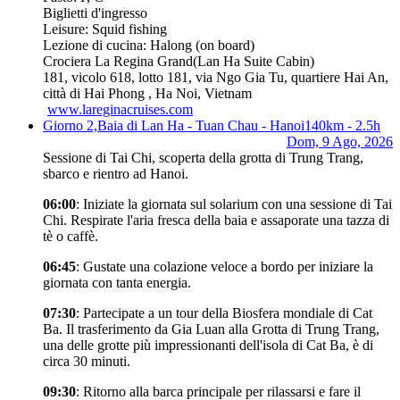
Biglietti d'ingresso
Leisure: Squid fishing
Lezione di cucina: Halong (on board)
Crociera La Regina Grand
(Lan Ha Suite Cabin)
181, vicolo 618, lotto 181, via Ngo Gia Tu, quartiere Hai An,
città di Hai Phong , Ha Noi, Vietnam
www.lareginacruises.com
Giorno 2,
Baia di Lan Ha - Tuan Chau - Hanoi
140km - 2.5h
Dom, 9 Ago, 2026
Sessione di Tai Chi, scoperta della grotta di Trung Trang,
sbarco e rientro ad Hanoi.
06:00
: Iniziate la giornata sul solarium con una sessione di Tai
Chi. Respirate l'aria fresca della baia e assaporate una tazza di
tè o caffè.
06:45
: Gustate una colazione veloce a bordo per iniziare la
giornata con tanta energia.
07:30
: Partecipate a un tour della Biosfera mondiale di Cat
Ba. Il trasferimento da Gia Luan alla Grotta di Trung Trang,
una delle grotte più impressionanti dell'isola di Cat Ba, è di
circa 30 minuti.
09:30
: Ritorno alla barca principale per rilassarsi e fare il