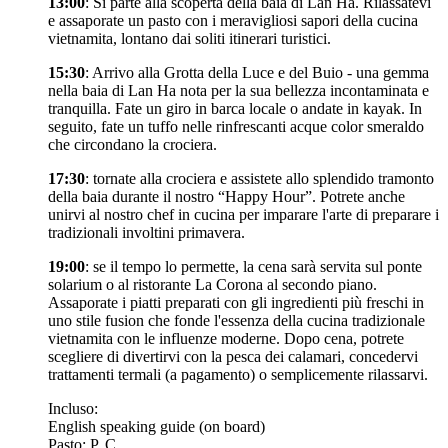
13:00
: Si parte alla scoperta della baia di Lan Ha. Rilassatevi
e assaporate un pasto con i meravigliosi sapori della cucina
vietnamita, lontano dai soliti itinerari turistici.
15:30
: Arrivo alla Grotta della Luce e del Buio - una gemma
nella baia di Lan Ha nota per la sua bellezza incontaminata e
tranquilla. Fate un giro in barca locale o andate in kayak. In
seguito, fate un tuffo nelle rinfrescanti acque color smeraldo
che circondano la crociera.
17:30
: tornate alla crociera e assistete allo splendido tramonto
della baia durante il nostro “Happy Hour”. Potrete anche
unirvi al nostro chef in cucina per imparare l'arte di preparare i
tradizionali involtini primavera.
19:00
: se il tempo lo permette, la cena sarà servita sul ponte
solarium o al ristorante La Corona al secondo piano.
Assaporate i piatti preparati con gli ingredienti più freschi in
uno stile fusion che fonde l'essenza della cucina tradizionale
vietnamita con le influenze moderne. Dopo cena, potrete
scegliere di divertirvi con la pesca dei calamari, concedervi
trattamenti termali (a pagamento) o semplicemente rilassarvi.
Incluso:
English speaking guide (on board)
Pasto: P, C