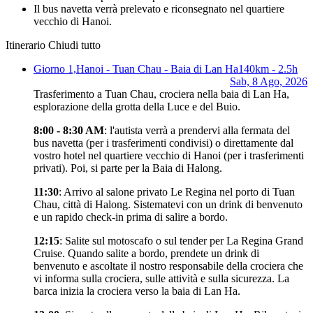
Il bus navetta verrà prelevato e riconsegnato nel quartiere
vecchio di Hanoi.
Itinerario
Chiudi tutto
Giorno 1,
Hanoi - Tuan Chau - Baia di Lan Ha
140km - 2.5h
Sab, 8 Ago, 2026
Trasferimento a Tuan Chau, crociera nella baia di Lan Ha,
esplorazione della grotta della Luce e del Buio.
8:00 - 8:30 AM
: l'autista verrà a prendervi alla fermata del
bus navetta (per i trasferimenti condivisi) o direttamente dal
vostro hotel nel quartiere vecchio di Hanoi (per i trasferimenti
privati). Poi, si parte per la Baia di Halong.
11:30
: Arrivo al salone privato Le Regina nel porto di Tuan
Chau, città di Halong. Sistematevi con un drink di benvenuto
e un rapido check-in prima di salire a bordo.
12:15
: Salite sul motoscafo o sul tender per La Regina Grand
Cruise. Quando salite a bordo, prendete un drink di
benvenuto e ascoltate il nostro responsabile della crociera che
vi informa sulla crociera, sulle attività e sulla sicurezza. La
barca inizia la crociera verso la baia di Lan Ha.