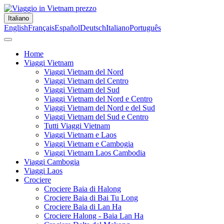
Italiano
English
Français
Español
Deutsch
Italiano
Português
Home
Viaggi Vietnam
Viaggi Vietnam del Nord
Viaggi Vietnam del Centro
Viaggi Vietnam del Sud
Viaggi Vietnam del Nord e Centro
Viaggi Vietnam del Nord e del Sud
Viaggi Vietnam del Sud e Centro
Tutti Viaggi Vietnam
Viaggi Vietnam e Laos
Viaggi Vietnam e Cambogia
Viaggi Vietnam Laos Cambodia
Viaggi Cambogia
Viaggi Laos
Crociere
Crociere Baia di Halong
Crociere Baia di Bai Tu Long
Crociere Baia di Lan Ha
Crociere Halong - Baia Lan Ha