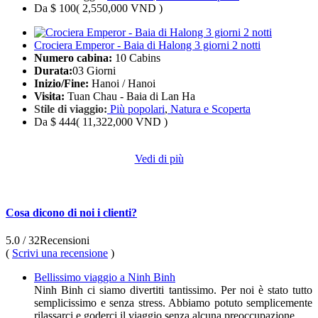
Da
$ 100
( 2,550,000 VND )
Crociera Emperor - Baia di Halong 3 giorni 2 notti
Numero cabina:
10 Cabins
Durata:
03 Giorni
Inizio/Fine:
Hanoi / Hanoi
Visita:
Tuan Chau - Baia di Lan Ha
Stile di viaggio:
Più popolari
,
Natura e Scoperta
Da
$ 444
( 11,322,000 VND )
Vedi di più
Cosa dicono di noi i clienti?
5.0
/ 32
Recensioni
(
Scrivi una recensione
)
Bellissimo viaggio a Ninh Binh
Ninh Binh ci siamo divertiti tantissimo. Per noi è stato tutto
semplicissimo e senza stress. Abbiamo potuto semplicemente
rilassarci e goderci il viaggio senza alcuna preoccupazione.