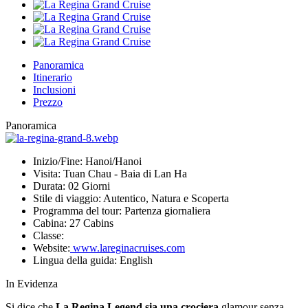
Panoramica
Itinerario
Inclusioni
Prezzo
Panoramica
Inizio/Fine:
Hanoi/Hanoi
Visita:
Tuan Chau - Baia di Lan Ha
Durata:
02 Giorni
Stile di viaggio:
Autentico, Natura e Scoperta
Programma del tour:
Partenza giornaliera
Cabina:
27 Cabins
Classe:
Website:
www.lareginacruises.com
Lingua della guida:
English
In Evidenza
Si dice che
La Regina Legend sia una crociera
glamour senza