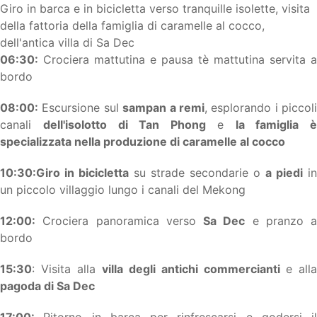
Giro in barca e in bicicletta verso tranquille isolette, visita
della fattoria della famiglia di caramelle al cocco,
dell'antica villa di Sa Dec
06:30:
Crociera mattutina e pausa tè mattutina servita a
bordo
08:00:
Escursione sul
sampan a remi
, esplorando i piccoli
canali
dell'isolotto di Tan Phong
e
l
a famiglia è
specializzata nella produzione di caramelle al cocco
10:30:
Giro in bicicletta
su strade secondarie o
a piedi
in
un piccolo villaggio lungo i canali del Mekong
12:00:
Crociera panoramica verso
Sa Dec
e pranzo a
bordo
15:30
: Visita alla
villa degli antichi commercianti
e alla
pagoda di Sa Dec
17:00:
Ritorno in barca per rinfrescarsi e godersi il