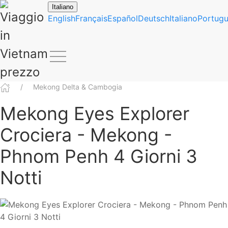
Italiano
English
Français
Español
Deutsch
Italiano
Portug
Mekong Delta & Cambogia
Mekong Eyes Explorer
Crociera - Mekong -
Phnom Penh 4 Giorni 3
Notti