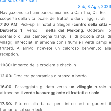
Cai Be
170km - 3.5h
Sab, 8 Ago, 2026
Navigazione su fiumi panoramici fino a Can Tho, Cai Be,
scoperta della vita locale, dei frutteti e dei villaggi rurali
7:30 AM:
Pick-up all'hotel a Saigon (
centro della città 
Distretto 1
) verso il
delta del Mekong
. Godetevi lo
scenario di una campagna tranquilla, di piccola città, di
villaggi intrecciati in armonia con i fiumi e i verdi campi e
frutteti. All'arrivo, ricevete un caloroso benvenuto alla
reception.
11:30:
Imbarco della crociera e check-in
12:00
: Crociera panoramica e pranzo a bordo
16:00:
Passeggiata guidata verso
un villaggio rurale
attraverso
il verde lussureggiante di frutteti e risaie
17:30:
Ritorno alla barca per rinfrescarsi e godersi il
tramonto sul sun-deck