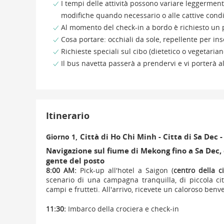
I tempi delle attività possono variare leggerment
modifiche quando necessario o alle cattive cond
Al momento del check-in a bordo è richiesto un p
Cosa portare: occhiali da sole, repellente per ins
Richieste speciali sul cibo (dietetico o vegetari
Il bus navetta passerà a prendervi e vi porterà al
Itinerario
Città di Ho Chi Minh - Citta di Sa Dec 
Giorno 1,
Navigazione sul fiume di Mekong fino a Sa Dec, e
gente del posto
8:00 AM:
Pick-up all'hotel a Saigon (
centro della ci
scenario di una campagna tranquilla, di piccola citt
campi e frutteti. All'arrivo, ricevete un caloroso benv
11:30:
Imbarco della crociera e check-in