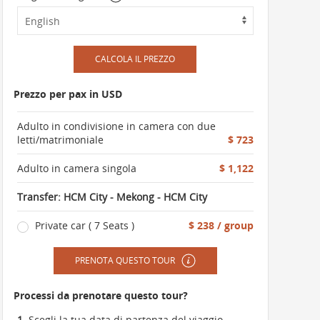
CALCOLA IL PREZZO
Prezzo per pax in USD
Adulto in condivisione in camera con due
letti/matrimoniale
$ 723
Adulto in camera singola
$ 1,122
Transfer: HCM City - Mekong - HCM City
Private car ( 7 Seats )
$ 238 / group
PRENOTA QUESTO TOUR
Processi da prenotare questo tour?
1.
Scegli la tua data di partenza del viaggio,