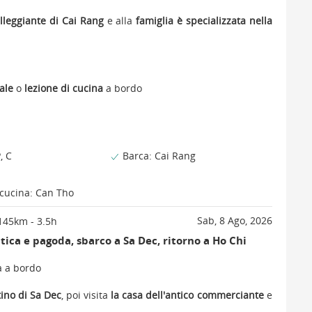
lleggiante di Cai Rang
e alla
famiglia è specializzata nella
rale
o
lezione di cucina
a bordo
, C
Barca: Cai Rang
 cucina: Can Tho
Sab, 8 Ago, 2026
145km - 3.5h
tica e pagoda, sbarco a Sa Dec, ritorno a Ho Chi
a a bordo
ino di Sa Dec
, poi visita
la casa dell'antico commerciante
e