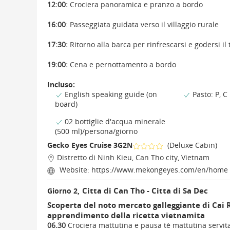
12:00:
Crociera panoramica e pranzo a bordo
16:00
: Passeggiata guidata verso il villaggio rurale
17:30:
Ritorno alla barca per rinfrescarsi e godersi i
19:00:
Cena e pernottamento a bordo
Incluso:
English speaking guide (on
Pasto: P, C
board)
02 bottiglie d'acqua minerale
(500 ml)/persona/giorno
Gecko Eyes Cruise 3G2N
(Deluxe Cabin)
Distretto di Ninh Kieu, Can Tho city, Vietnam
Website:
https://www.mekongeyes.com/en/home
Citta di Can Tho - Citta di Sa Dec
Giorno 2,
Scoperta del noto mercato galleggiante di Cai Ra
apprendimento della ricetta vietnamita
06.30
Crociera mattutina e pausa tè mattutina servit