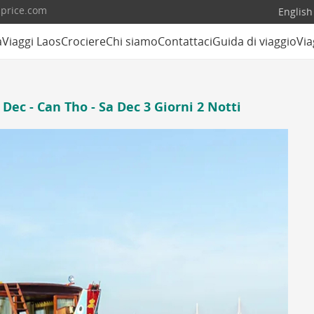
lprice.com
English
a
Viaggi Laos
Crociere
Chi siamo
Contattaci
Guida di viaggio
Via
Dec - Can Tho - Sa Dec 3 Giorni 2 Notti