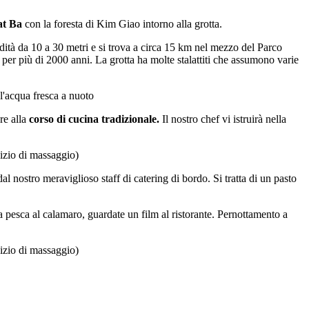
at Ba
con la foresta di Kim Giao intorno alla grotta.
ondità da 10 a 30 metri e si trova a circa 15 km nel mezzo del Parco
per più di 2000 anni. La grotta ha molte stalattiti che assumono varie
 l'acqua fresca a nuoto
re alla
corso di cucina tradizionale.
Il nostro chef vi istruirà nella
vizio di massaggio)
l nostro meraviglioso staff di catering di bordo. Si tratta di un pasto
 a pesca al calamaro, guardate un film al ristorante. Pernottamento a
vizio di massaggio)