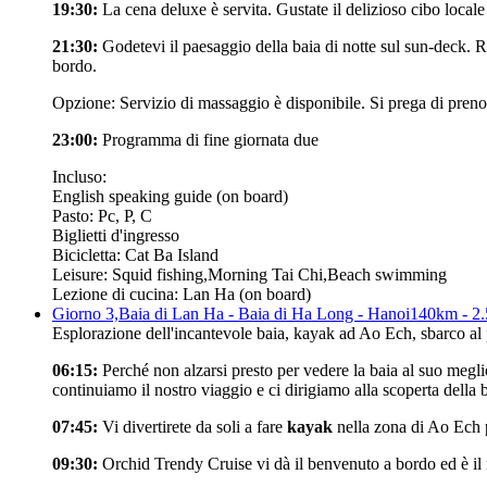
19:30:
La cena deluxe è servita. Gustate il delizioso cibo locale
21:30:
Godetevi il paesaggio della baia di notte sul sun-deck. Ri
bordo.
Opzione: Servizio di massaggio è disponibile. Si prega di preno
23:00:
Programma di fine giornata due
Incluso:
English speaking guide (on board)
Pasto: Pc, P, C
Biglietti d'ingresso
Bicicletta: Cat Ba Island
Leisure: Squid fishing,Morning Tai Chi,Beach swimming
Lezione di cucina: Lan Ha (on board)
Giorno 3,
Baia di Lan Ha - Baia di Ha Long - Hanoi
140km - 2.
Esplorazione dell'incantevole baia, kayak ad Ao Ech, sbarco al 
06:15:
Perché non alzarsi presto per vedere la baia al suo megl
continuiamo il nostro viaggio e ci dirigiamo alla scoperta della 
07:45:
Vi divertirete da soli a fare
kayak
nella zona di Ao Ech p
09:30:
Orchid Trendy Cruise vi dà il benvenuto a bordo ed è i