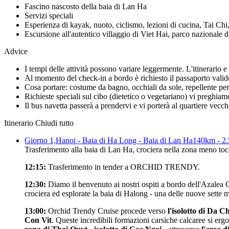
Fascino nascosto della baia di Lan Ha
Servizi speciali
Esperienza di kayak, nuoto, ciclismo, lezioni di cucina, Tai Chi,
Escursione all'autentico villaggio di Viet Hai, parco nazionale 
Advice
I tempi delle attività possono variare leggermente. L'itinerario
Al momento del check-in a bordo è richiesto il passaporto valido
Cosa portare: costume da bagno, occhiali da sole, repellente per 
Richieste speciali sul cibo (dietetico o vegetariano) vi preghiam
Il bus navetta passerà a prendervi e vi porterà al quartiere vecc
Itinerario
Chiudi tutto
Giorno 1,
Hanoi - Baia di Ha Long - Baia di Lan Ha
140km - 2.
Trasferimento alla baia di Lan Ha, crociera nella zona meno tocc
12:15:
Trasferimento in tender a ORCHID TRENDY.
12:30:
Diamo il benvenuto ai nostri ospiti a bordo dell'Azalea Cru
crociera ed esplorate la baia di Halong - una delle nuove sette m
13:00:
Orchid Trendy Cruise procede verso
l'isolotto di Da 
Con Vit
. Queste incredibili formazioni carsiche calcaree si er