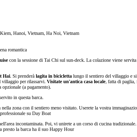
n Kiem, Hanoi, Vietnam, Ha Noi, Vietnam
 cena romantica
uise
con la sessione di Tai Chi sul sun-deck. La colazione viene servita 
et Hai
. Si prenderà
la
gita in bicicletta
lungo il sentiero del villaggio e si
 villaggio per rilassarvi.
Visitate un'antica casa locale
, fatta di paglia
ica opzionale (a pagamento).
servito in questa barca.
 nella zona con il sentiero meno visitato. Userete la vostra immaginazi
ca professionale su Day Boat
l'area incontaminata. Poi, vi unirete a un corso di cucina tradizionale. Il
a presto la barca ha il suo Happy Hour