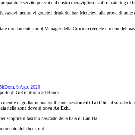
 preparato e servito per voi dal nostro meraviglioso staff di catering di 
lassatevi mentre vi godete i drink del bar. Mettetevi alla prova di notte
tare direttamente con il Manager della Crociera (vedete il menu del ma
5h
Dom, 9 Ago, 2026
porto di Got e ritorno ad Hanoi
io mentre ci godiamo una tonificante
sessione di Tai Chi
sul sun-deck; 
baia nella zona dove si trova
Ao Ech
.
er scoprire il fascino nascosto della baia di Lan Ha
l momento del check out