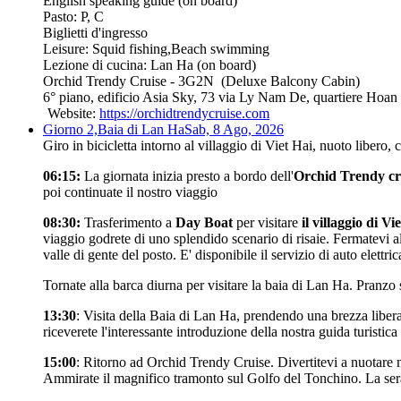
English speaking guide (on board)
Pasto: P, C
Biglietti d'ingresso
Leisure: Squid fishing,Beach swimming
Lezione di cucina: Lan Ha (on board)
Orchid Trendy Cruise - 3G2N
(Deluxe Balcony Cabin)
6° piano, edificio Asia Sky, 73 via Ly Nam De, quartiere Hoa
Website:
https://orchidtrendycruise.com
Giorno 2,
Baia di Lan Ha
Sab, 8 Ago, 2026
Giro in bicicletta intorno al villaggio di Viet Hai, nuoto libero,
06:15:
La giornata inizia presto a bordo dell'
Orchid Trendy cr
poi continuate il nostro viaggio
08:30:
Trasferimento a
Day Boat
per visitare
il villaggio di Vi
viaggio godrete di uno splendido scenario di risaie. Fermatevi al
valle di gente del posto. E' disponibile il servizio di auto elettr
Tornate alla barca diurna per visitare la baia di Lan Ha. Pranzo 
13:30
: Visita della Baia di Lan Ha, prendendo una brezza libera
riceverete l'interessante introduzione della nostra guida turisti
15:00
: Ritorno ad Orchid Trendy Cruise. Divertitevi a nuotare nel
Ammirate il magnifico tramonto sul Golfo del Tonchino. La ser