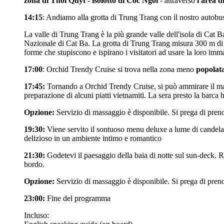
zona di Thoi Quyt
-
isolotto di Coc Ngoi
- attraverso
l'area 
14:15
: Andiamo alla grotta di Trung Trang con il nostro autobus
La valle di Trung Trang è la più grande valle dell'isola di Cat B
Nazionale di Cat Ba. La grotta di Trung Trang misura 300 m di lu
forme che stupiscono e ispirano i visitatori ad usare la loro im
17:00
: Orchid Trendy Cruise si trova nella zona meno
popolat
17:45:
Tornando a Orchid Trendy Cruise, si può ammirare il mag
preparazione di alcuni piatti vietnamiti. La sera presto la barc
Opzione:
Servizio di massaggio è disponibile. Si prega di pren
19:30:
Viene servito il sontuoso menu deluxe a lume di candela pe
delizioso in un ambiente intimo e romantico
21:30:
Godetevi il paesaggio della baia di notte sul sun-deck. Ri
bordo.
Opzione:
Servizio di massaggio è disponibile. Si prega di preno
23:00:
Fine del programma
Incluso: