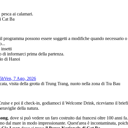
 pesca ai calamari.
di Cat Ba
 e il programma possono essere soggetti a modifiche quando necessario o
...
insetti
o di informarci prima della partenza.
hio di Hanoi
5h
Ven, 7 Ago, 2026
ata, visita della grotta di Trung Trang, nuoto nella zona di Tra Bau
ise e poi il check-in, godiamoci il Welcome Drink, riceviamo il briefing 
eraviglie della natura.
Chong
, dove si può vedere un faro costruito dai francesi oltre 100 anni fa
gono dal mare in modo impressionante. Quest'area è incontaminata, poiché