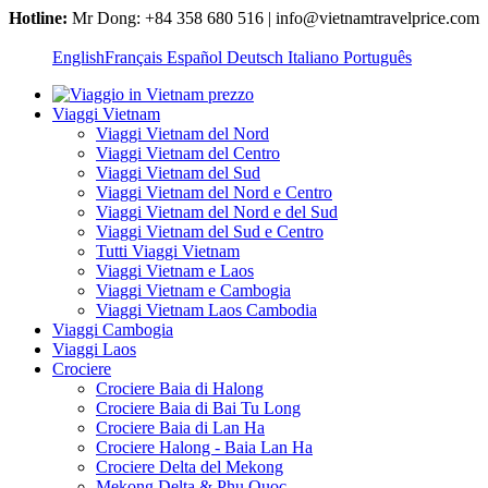
Hotline:
Mr Dong: +84 358 680 516 | info@vietnamtravelprice.com
English
Français
Español
Deutsch
Italiano
Português
Viaggi Vietnam
Viaggi Vietnam del Nord
Viaggi Vietnam del Centro
Viaggi Vietnam del Sud
Viaggi Vietnam del Nord e Centro
Viaggi Vietnam del Nord e del Sud
Viaggi Vietnam del Sud e Centro
Tutti Viaggi Vietnam
Viaggi Vietnam e Laos
Viaggi Vietnam e Cambogia
Viaggi Vietnam Laos Cambodia
Viaggi Cambogia
Viaggi Laos
Crociere
Crociere Baia di Halong
Crociere Baia di Bai Tu Long
Crociere Baia di Lan Ha
Crociere Halong - Baia Lan Ha
Crociere Delta del Mekong
Mekong Delta & Phu Quoc