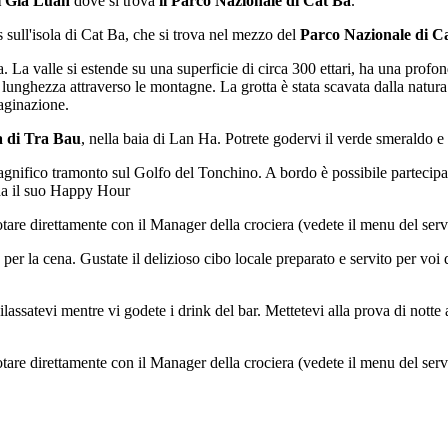
di Gia Luan
dove si trova
il Parco Nazionale di Cat Ba
.
 sull'isola di Cat Ba, che si trova nel mezzo del
Parco Nazionale di C
a. La valle si estende su una superficie di circa 300 ettari, ha una prof
nghezza attraverso le montagne. La grotta è stata scavata dalla natura 
maginazione.
a di Tra Bau
, nella baia di Lan Ha. Potrete godervi il verde smeraldo e
nifico tramonto sul Golfo del Tonchino. A bordo è possibile partecipa
a ha il suo Happy Hour
otare direttamente con il Manager della crociera (vedete il menu del ser
r la cena. Gustate il delizioso cibo locale preparato e servito per voi da
lassatevi mentre vi godete i drink del bar. Mettetevi alla prova di notte
tare direttamente con il Manager della crociera (vedete il menu del ser