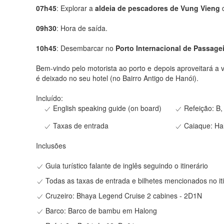
07h45
: Explorar a
aldeia de pescadores de Vung Vieng
d
09h30
: Hora de saída.
10h45
: Desembarcar no
Porto Internacional de Passage
Bem-vindo pelo motorista ao porto e depois aproveitará a
é deixado no seu hotel (no Bairro Antigo de Hanói).
Incluído:
English speaking guide (on board)
Refeição: B,
Taxas de entrada
Caiaque: Ha
Inclusões
Guia turístico falante de inglês seguindo o itinerário
Todas as taxas de entrada e bilhetes mencionados no iti
Cruzeiro: Bhaya Legend Cruise 2 cabines - 2D1N
Barco: Barco de bambu em Halong