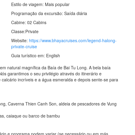
Estilo de viagem:
Mais popular
Programação da excursão:
Saída diária
Cabine:
02 Cabins
Classe:
Private
Website:
https://www.bhayacruises.com/legend-halong-
private-cruise
Guia turístico em:
English
em natural magnífica da Baía de Bai Tu Long. A bela baía
ós garantimos o seu privilégio através do itinerário e
alcário incríveis e a água esmeralda e depois sente-se para
ong, Caverna Thien Canh Son, aldeia de pescadores de Vung
ulas, caiaque ou barco de bambu
rário e programa podem variar (se necessário ou em más