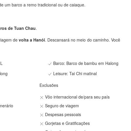
e um barco a remo tradicional ou de caiaque.
iros de Tuan Chau
.
 viagem de
volta a Hanói
. Descansará no meio do caminho. Você
 L
Barco: Barco de bambu em Halong
long
Leisure: Tai Chi matinal
Exclusões
Vôo internacional de/para seu país
nerário
Seguro de viagem
Despesas pessoais
Gorjetas e Gratificações