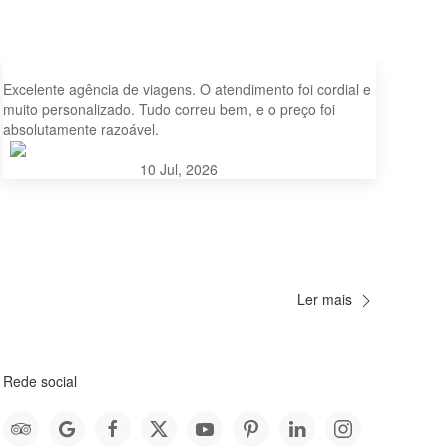
Ótimo conselho
Ótim
Excelente agência de viagens. O atendimento foi cordial e
Exce
muito personalizado. Tudo correu bem, e o preço foi
muit
absolutamente razoável.
preço
Minh Khue
10 Jul, 2026
Ler mais
Rede social