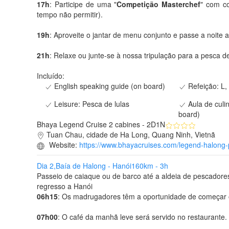
17h
: Participe de uma "
Competição Masterchef
" com co
tempo não permitir).
19h
: Aproveite o jantar de menu conjunto e passe a noite 
21h
: Relaxe ou junte-se à nossa tripulação para a pesca de
Incluído:
English speaking guide (on board)
Refeição: L,
Leisure: Pesca de lulas
Aula de culi
board)
Bhaya Legend Cruise 2 cabines - 2D1N
Tuan Chau, cidade de Ha Long, Quang Ninh, Vietnã
Website:
https://www.bhayacruises.com/legend-halong-p
Dia 2,
Baía de Halong - Hanói
160km - 3h
Passeio de caiaque ou de barco até a aldeia de pescador
regresso a Hanói
06h15
: Os madrugadores têm a oportunidade de começar
07h00
: O café da manhã leve será servido no restaurante.