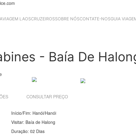
rice.com
A
VIAGEM LAOS
CRUZEIROS
SOBRE NÓS
CONTATE-NOS
GUIA VIAGE
ines - Baía De Halong
SÕES
CONSULTAR PREÇO
Início/Fim:
Hanói/Hanói
Visitar:
Baía de Halong
Duração:
02 Dias