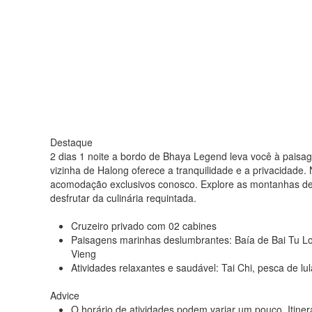
Destaque
2 dias 1 noite a bordo de Bhaya Legend leva você à paisag
vizinha de Halong oferece a tranquilidade e a privacidade. N
acomodação exclusivos conosco. Explore as montanhas de c
desfrutar da culinária requintada.
Cruzeiro privado com 02 cabines
Paisagens marinhas deslumbrantes: Baía de Bai Tu L
Vieng
Atividades relaxantes e saudável: Tai Chi, pesca de l
Advice
O horário de atividades podem variar um pouco. Itine