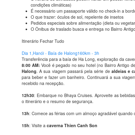
condições climáticas)
É necessário um passaporte válido no check-in a bord
O que trazer: óculos de sol, repelente de insetos
Pedidos especiais sobre alimentação (dieta ou vegetari
O Ônibus de traslado busca e entrega no Bairro Antig
Itinerário
Fechar Tudo
Dia 1,
Hanói - Baía de Halong
160km - 3h
Transferência para a baía de Ha Long, exploração da cav
8:00 AM:
Você é pegado no seu hotel (no Bairro Antigo de
Halong
. A sua viagem passará pela série de
aldeias e 
para beber e fazer um banheiro. Continuará a sua viagem
recebido na recepção.
12h30
: Embarque no Bhaya Cruises. Aproveite as bebida
o itinerário e o resumo de segurança.
13h
: Comece as férias com um almoço agradável quando 
15h
: Visite a
caverna Thien Canh Son