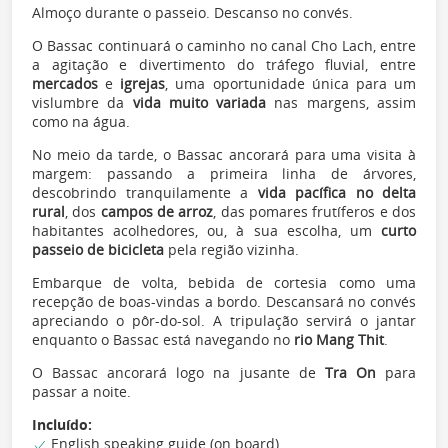
Almoço durante o passeio. Descanso no convés.
O Bassac continuará o caminho no canal Cho Lach, entre
a agitação e divertimento do tráfego fluvial, entre
mercados
e
igrejas
, uma oportunidade única para um
vislumbre da
vida muito variada
nas margens, assim
como na água.
No meio da tarde, o Bassac ancorará para uma visita à
margem: passando a primeira linha de árvores,
descobrindo tranquilamente a
vida pacífica no delta
rural
, dos
campos de arroz
, das pomares frutíferos e dos
habitantes acolhedores, ou, à sua escolha, um
curto
passeio de bicicleta
pela região vizinha.
Embarque de volta, bebida de cortesia como uma
recepção de boas-vindas a bordo. Descansará no convés
apreciando o pôr-do-sol. A tripulação servirá o jantar
enquanto o Bassac está navegando no
rio Mang Thit
.
O Bassac ancorará logo na jusante de
Tra On
para
passar a noite.
Incluído:
English speaking guide (on board)