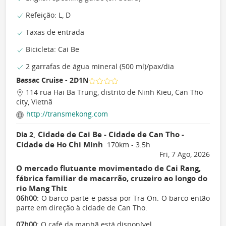
Refeição: L, D
Taxas de entrada
Bicicleta: Cai Be
2 garrafas de água mineral (500 ml)/pax/dia
Bassac Cruise - 2D1N
114 rua Hai Ba Trung, distrito de Ninh Kieu, Can Tho
city, Vietnã
http://transmekong.com
Cidade de Cai Be - Cidade de Can Tho -
Dia 2,
Cidade de Ho Chi Minh
170km - 3.5h
Fri, 7 Ago, 2026
O mercado flutuante movimentado de Cai Rang,
fábrica familiar de macarrão, cruzeiro ao longo do
rio Mang Thit
06h00
: O barco parte e passa por Tra On. O barco então
parte em direção à cidade de Can Tho.
07h00
: O café da manhã está disponível