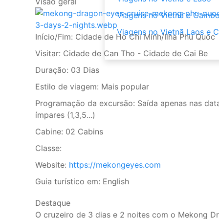
Visão geral
Viagens no Vietnã e Cambo
Viagens no Vietnã Laos e 
Início/Fim:
Cidade de Ho Chi Minh/Ilha Phu Quoc
Visitar:
Cidade de Can Tho - Cidade de Cai Be
Duração:
03 Dias
Estilo de viagem:
Mais popular
Programação da excursão:
Saída apenas nas dat
ímpares (1,3,5...)
Cabine:
02 Cabins
Classe:
Website:
https://mekongeyes.com
Guia turístico em:
English
Destaque
O cruzeiro de 3 dias e 2 noites com o Mekong D