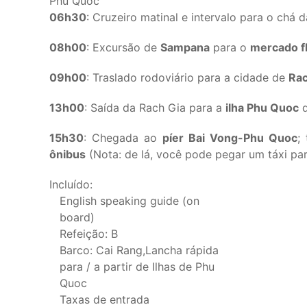
Phu Quoc
06h30
: Cruzeiro matinal e intervalo para o chá
08h00
: Excursão de
Sampana
para o
mercado f
09h00
: Traslado rodoviário para a cidade de
Rac
13h00
: Saída da Rach Gia para a
ilha Phu Quoc
15h30
: Chegada ao
píer Bai Vong-Phu Quoc
;
ônibus
(Nota: de lá, você pode pegar um táxi par
Incluído:
English speaking guide (on
board)
Refeição: B
Barco: Cai Rang,Lancha rápida
para / a partir de Ilhas de Phu
Quoc
Taxas de entrada