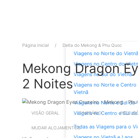
Página Inicial
Delta do Mekong & Phu Quoc
Viagens no Norte do Vietn
Mekong Dragon Eye
Viagens no Centro do Viet
Viagens no Sul do Vietnã
2 Noites
Viagens no Norte e Centro
Vietnã
Viagens no Norte e Sul do 
Viagens no Centro e Sul do
VISÃO GERAL
ITINERÁRIO
INCLUS
Todas as Viagens para o Vi
MUDAR ALOJAMENTOS
Viagens no Vietnã e Laos