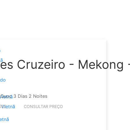
ã
s Cruzeiro - Mekong 
nã
 do
Vietnã
 Vietnã
ÕES
CONSULTAR PREÇO
etnã