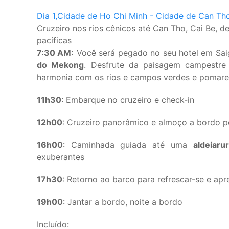
Dia 1,
Cidade de Ho Chi Minh - Cidade de Can Tho
Cruzeiro nos rios cênicos até Can Tho, Cai Be, de
pacíficas
7:30 AM:
Você será pegado no seu hotel em Sai
do Mekong
. Desfrute da paisagem campestre 
harmonia com os rios e campos verdes e pomares
11h30
: Embarque no cruzeiro e check-in
12h00
: Cruzeiro panorâmico e almoço a bordo p
16h00
: Caminhada guiada até uma
aldeia
rur
exuberantes
17h30
: Retorno ao barco para refrescar-se e apr
19h00
: Jantar a bordo, noite a bordo
Incluído: