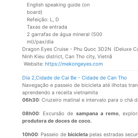
English speaking guide (on
board)
Refeição: L, D
Taxas de entrada
2 garrafas de água mineral (500
ml)/pax/dia
Dragon Eyes Cruise - Phu Quoc 3D2N
(Deluxe C
Ninh Kieu district, Can Tho city, Vietnã
Website:
https://mekongeyes.com
Dia 2,
Cidade de Cai Be - Cidade de Can Tho
Navegação e passeio de bicicleta até ilhotas tranq
aprendendo a receita vietnamita
06h30
: Cruzeiro matinal e intervalo para o chá
08h00
: Excursão de
sampana a remo
, explo
produtora de doces de coco.
10h00
: Passeio de
bicicleta
pelas estradas secu