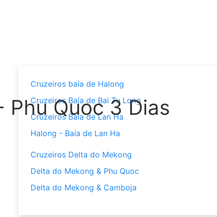
Cruzeiros baía de Halong
- Phu Quoc 3 Dias
Cruzeiros Baía de Bai Tu Long
Cruzeiros Baía de Lan Ha
Halong - Baía de Lan Ha
Cruzeiros Delta do Mekong
Delta do Mekong & Phu Quoc
Delta do Mekong & Camboja