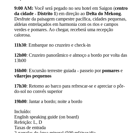
9:00 AM:
Você será pegado no seu hotel em Saigon (
centro
da cidade - Distrito 1
) em direção ao
Delta do Mekong
.
Desfrute da paisagem campestre pacífica, cidades pequenas,
aldeias entrelaçados em harmonia com os rios e campos
verdes e pomares. Ao chegar, receberá uma recepção
calorosa.
11h30
: Embarque no cruzeiro e check-in
12h00
: Cruzeiro panorâmico e almoço a bordo por volta das
13h00
16h00
: Excursão terrestre guiada - passeio por
pomares
e
vilarejos pequenos
17h30
: Retorno ao barco para refrescar-se e apreciar o pôr-
do-sol no convés superior
19h00
: Jantar a bordo; noite a bordo
Incluído:
English speaking guide (on board)
Refeição: L, D
Taxas de entrada
2 garrafas de água mineral (500 ml)/pax/dia