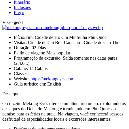
Itinerário
Inclusões
Preço
Visão geral
Início/Fim:
Cidade de Ho Chi Minh/Ilha Phu Quoc
Visitar:
Cidade de Cai Be - Can Tho - Cidade de Can Tho
Duração:
02 Dias
Estilo de viagem:
Mais popular
Programação da excursão:
Saída somente nas datas pares
(2,4,6...)
Cabine:
14 Cabins
Classe:
Website:
https://mekongeyes.com
Guia turístico em:
English
Destaque
O cruzeiro Mekong Eyes oferece um itinerário único: explorando os
destaques do Delta do Mekong e terminando em Phu Quoc - o
paraíso para as férias na praia. Na viagem, você conhecerá pessoas,
desfrutará de especialidades locais e excursões interessantes.
Desfrutar de paisagens espetaculares