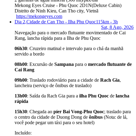
Mekong Eyes Cruise - Phu Quoc 2D1N
(Deluxe Cabin)
Distrito de Ninh Kieu, Can Tho city, Vietnã
https://mekongeyes.com
Dia 2,
Cidade de Can Tho - Ilha Phu Quoc
115km - 3h
Sat, 8 Ago, 2026
Navegação para o mercado flutuante movimentado de Cai
Rang, lancha rápida para a Ilha de Phu Quoc
06h30
: Cruzeiro matinal e intervalo para o chá da manhã
servido a bordo
08h00
: Excursão de
Sampana
para o
mercado flutuante de
Cai Rang
09h00
: Traslado rodoviário para a cidade de
Rach Gia
,
lancheira (serviço de ônibus de traslado)
13h00
: Saída da Rach Gia para a
ilha Phu Quoc
de
lancha
rápida
15h30
: Chegada ao
píer Bai Vong-Phu Quoc
; traslado para
o centro da cidade de Duong Dong de
ônibus
(Nota: de lá,
você pode pegar um táxi para o seu hotel)
Incluído: