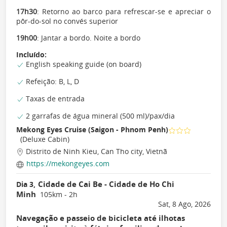
17h30
: Retorno ao barco para refrescar-se e apreciar o
pôr-do-sol no convés superior
19h00
: Jantar a bordo. Noite a bordo
Incluído:
English speaking guide (on board)
Refeição: B, L, D
Taxas de entrada
2 garrafas de água mineral (500 ml)/pax/dia
Mekong Eyes Cruise (Saigon - Phnom Penh)
(Deluxe Cabin)
Distrito de Ninh Kieu, Can Tho city, Vietnã
https://mekongeyes.com
Cidade de Cai Be - Cidade de Ho Chi
Dia 3,
Minh
105km - 2h
Sat, 8 Ago, 2026
Navegação e passeio de bicicleta até ilhotas