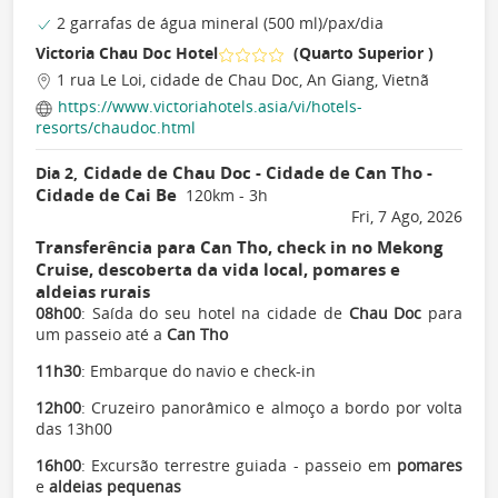
2 garrafas de água mineral (500 ml)/pax/dia
Victoria Chau Doc Hotel
(Quarto Superior )
1 rua Le Loi, cidade de Chau Doc, An Giang, Vietnã
https://www.victoriahotels.asia/vi/hotels-
resorts/chaudoc.html
Cidade de Chau Doc - Cidade de Can Tho -
Dia 2,
Cidade de Cai Be
120km - 3h
Fri, 7 Ago, 2026
Transferência para Can Tho, check in no Mekong
Cruise, descoberta da vida local, pomares e
aldeias rurais
08h00
: Saída do seu hotel na cidade de
Chau Doc
para
um passeio até a
Can Tho
11h30
: Embarque do navio e check-in
12h00
: Cruzeiro panorâmico e almoço a bordo por volta
das 13h00
16h00
: Excursão terrestre guiada - passeio em
pomares
e
aldeias pequenas