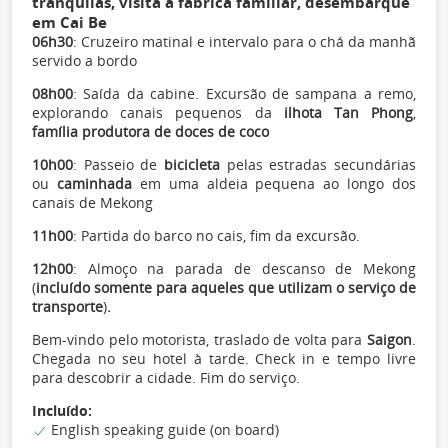
tranquilas, visita à fábrica familiar, desembarque
em Cai Be
06h30
: Cruzeiro matinal e intervalo para o chá da manhã
servido a bordo
08h00
: Saída da cabine. Excursão de sampana a remo,
explorando canais pequenos da
ilhota Tan Phong
,
família produtora de doces de coco
10h00
: Passeio de
bicicleta
pelas estradas secundárias
ou
caminhada
em uma aldeia pequena ao longo dos
canais de Mekong
11h00
: Partida do barco no cais, fim da excursão.
12h00
: Almoço na parada de descanso de Mekong
(
incluído somente para aqueles que utilizam o serviço de
transporte
)
.
Bem-vindo pelo motorista, traslado de volta para
Saigon
.
Chegada no seu hotel à tarde. Check in e tempo livre
para descobrir a cidade. Fim do serviço.
Incluído:
English speaking guide (on board)