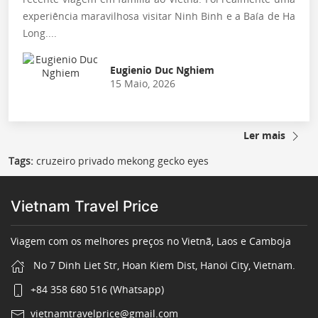
experiência maravilhosa visitar Ninh Binh e a Baía de Ha
Long....
Eugienio Duc Nghiem
15 Maio, 2026
Ler mais
Tags:
cruzeiro privado mekong gecko eyes
Vietnam Travel Price
Viagem com os melhores preços no Vietnã, Laos e Camboja
No 7 Dinh Liet Str, Hoan Kiem Dist, Hanoi City, Vietnam.
+84 358 680 516 (Whatsapp)
vietnamtravelprice@gmail.com