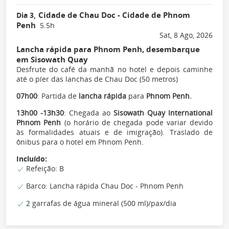
Cidade de Chau Doc - Cidade de Phnom
Dia 3,
Penh
5.5h
Sat, 8 Ago, 2026
Lancha rápida para Phnom Penh, desembarque
em Sisowath Quay
Desfrute do café da manhã no hotel e depois caminhe
até o píer das lanchas de Chau Doc (50 metros)
07h00
: Partida de
lancha rápida
para
Phnom Penh.
13h00 -13h30
: Chegada ao
Sisowath Quay International
Phnom Penh
(o horário de chegada pode variar devido
às formalidades atuais e de imigração). Traslado de
ônibus para o hotel em Phnom Penh.
Incluído:
Refeição: B
Barco: Lancha rápida Chau Doc - Phnom Penh
2 garrafas de água mineral (500 ml)/pax/dia