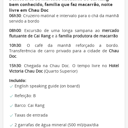
bem conhecido, família que faz macarrão, noite
livre em Chau Doc
06h30
: Cruzeiro matinal e intervalo para o chá da manhã
servido a bordo
08h00
: Excursão de uma longa sampana ao
mercado
flutuante de Cai Rang
e à
família produtora de macarrão
10h30
: O café da manhã reforçado a bordo.
Transferência de carro privado para a cidade de
Chau
Doc
.
15h30
: Chegada na Chau Doc. O tempo livre no
Hotel
Victoria Chau Doc
(Quarto Superior)
Incluído:
English speaking guide (on board)
Refeição: B
Barco: Cai Rang
Taxas de entrada
2 garrafas de água mineral (500 ml)/pax/dia