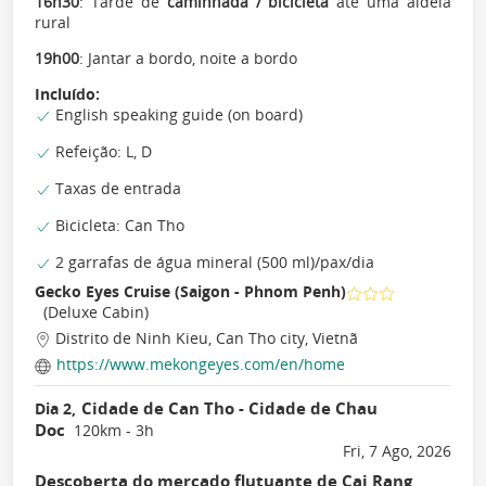
16h30
: Tarde de
caminhada / bicicleta
até uma aldeia
rural
19h00
: Jantar a bordo, noite a bordo
Incluído:
English speaking guide (on board)
Refeição: L, D
Taxas de entrada
Bicicleta: Can Tho
2 garrafas de água mineral (500 ml)/pax/dia
Gecko Eyes Cruise (Saigon - Phnom Penh)
(Deluxe Cabin)
Distrito de Ninh Kieu, Can Tho city, Vietnã
https://www.mekongeyes.com/en/home
Cidade de Can Tho - Cidade de Chau
Dia 2,
Doc
120km - 3h
Fri, 7 Ago, 2026
Descoberta do mercado flutuante de Cai Rang