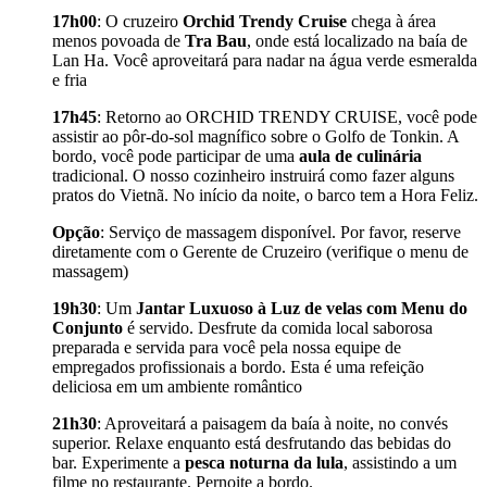
17h00
: O cruzeiro
Orchid Trendy Cruise
chega à área
menos povoada de
Tra Bau
, onde está localizado na baía de
Lan Ha. Você aproveitará para nadar na água verde esmeralda
e fria
17h45
: Retorno ao ORCHID TRENDY CRUISE, você pode
assistir ao pôr-do-sol magnífico sobre o Golfo de Tonkin. A
bordo, você pode participar de uma
aula de culinária
tradicional. O nosso cozinheiro instruirá como fazer alguns
pratos do Vietnã. No início da noite, o barco tem a Hora Feliz.
Opção
: Serviço de massagem disponível. Por favor, reserve
diretamente com o Gerente de Cruzeiro (verifique o menu de
massagem)
19h30
: Um
Jantar Luxuoso à Luz de velas com Menu do
Conjunto
é servido. Desfrute da comida local saborosa
preparada e servida para você pela nossa equipe de
empregados profissionais a bordo. Esta é uma refeição
deliciosa em um ambiente romântico
21h30
: Aproveitará a paisagem da baía à noite, no convés
superior. Relaxe enquanto está desfrutando das bebidas do
bar. Experimente a
pesca noturna da lula
, assistindo a um
filme no restaurante. Pernoite a bordo.