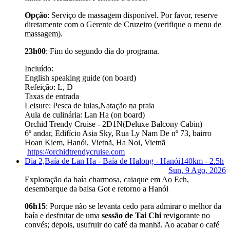
Opção
: Serviço de massagem disponível. Por favor, reserve
diretamente com o Gerente de Cruzeiro (verifique o menu de
massagem).
23h00
: Fim do segundo dia do programa.
Incluído:
English speaking guide (on board)
Refeição: L, D
Taxas de entrada
Leisure: Pesca de lulas,Natação na praia
Aula de culinária: Lan Ha (on board)
Orchid Trendy Cruise - 2D1N
(Deluxe Balcony Cabin)
6º andar, Edifício Asia Sky, Rua Ly Nam De nº 73, bairro
Hoan Kiem, Hanói, Vietnã, Ha Noi, Vietnã
https://orchidtrendycruise.com
Dia 2,
Baía de Lan Ha - Baía de Halong - Hanói
140km - 2.5h
Sun, 9 Ago, 2026
Exploração da baía charmosa, caiaque em Ao Ech,
desembarque da balsa Got e retorno a Hanói
06h15
: Porque não se levanta cedo para admirar o melhor da
baía e desfrutar de uma
sessão de Tai Chi
revigorante no
convés; depois, usufruir do café da manhã. Ao acabar o café