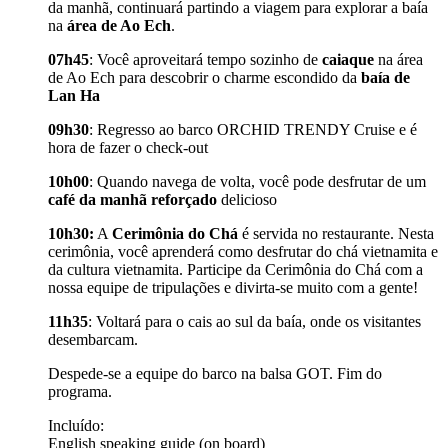
da manhã, continuará partindo a viagem para explorar a baía
na
área de Ao Ech
.
07h45
: Você aproveitará tempo sozinho de
caiaque
na área
de Ao Ech para descobrir o charme escondido da
baía de
Lan Ha
09h30
: Regresso ao barco ORCHID TRENDY Cruise e é
hora de fazer o check-out
10h00
: Quando navega de volta, você pode desfrutar de um
café da manhã reforçado
delicioso
10h30:
A
Cerimônia do Chá
é servida no restaurante. Nesta
cerimônia, você aprenderá como desfrutar do chá vietnamita e
da cultura vietnamita. Participe da Cerimônia do Chá com a
nossa equipe de tripulações e divirta-se muito com a gente!
11h35
: Voltará para o cais ao sul da baía, onde os visitantes
desembarcam.
Despede-se a equipe do barco na balsa GOT. Fim do
programa.
Incluído:
English speaking guide (on board)