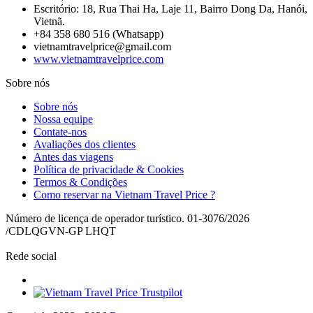
Escritório: 18, Rua Thai Ha, Laje 11, Bairro Dong Da, Hanói,
Vietnã.
+84 358 680 516 (Whatsapp)
vietnamtravelprice@gmail.com
www.vietnamtravelprice.com
Sobre nós
Sobre nós
Nossa equipe
Contate-nos
Avaliações dos clientes
Antes das viagens
Política de privacidade & Cookies
Termos & Condições
Como reservar na Vietnam Travel Price ?
Número de licença de operador turístico. 01-3076/2026
/CDLQGVN-GP LHQT
Rede social