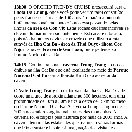
13h00
: O ORCHID TRENDY CRUISE prosseguirá para a
ilhota Da Chong
, onde você pode ver um farol construído
pelos franceses há mais de 100 anos. Tomará o almoço de
bufê internacional enquanto o barco está passando pelas
ilhotas da
área de Con Vit
. Estas rochas calcárias incríveis se
elevam do mar impressionantemente. Esta área é intocada,
pois não há muitos navios de cruzeiro que utilizam a rota
através da
Ilha Cat Ba
-
área de Thoi Quyt - ilhota Coc
Ngoi
- através da
área de Gia Luan
, onde pertence ao
Parque Nacional Cat Ba
14h15
: Continuará para a
caverna Trung Trang
no nosso
ônibus na ilha Cat Ba que está localizada no meio do
Parque
Nacional Cat Ba
com a floresta Kim Giao ao redor da
caverna.
O
Vale Trung Trang
é o maior vale da ilha Cat Ba. O vale
cobre uma área de aproximadamente 300 hectares, tem uma
profundidade de 10m a 30m e fica a cerca de 15km no meio
do Parque Nacional Cat Ba. A caverna Trung Trang mede
300m no sentido longitudinal através das montanhas. A
caverna foi esculpida pela natureza por mais de 2000 anos. A
caverna tem muitas estalactites que assumem várias formas
que irão assustar e inspirar à imaginação dos visitantes.