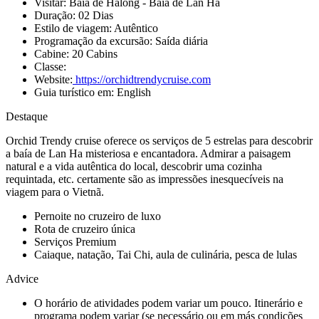
Visitar:
Baía de Halong - Baía de Lan Ha
Duração:
02 Dias
Estilo de viagem:
Autêntico
Programação da excursão:
Saída diária
Cabine:
20 Cabins
Classe:
Website:
https://orchidtrendycruise.com
Guia turístico em:
English
Destaque
Orchid Trendy cruise oferece os serviços de 5 estrelas para descobrir
a baía de Lan Ha misteriosa e encantadora. Admirar a paisagem
natural e a vida autêntica do local, descobrir uma cozinha
requintada, etc. certamente são as impressões inesquecíveis na
viagem para o Vietnã.
Pernoite no cruzeiro de luxo
Rota de cruzeiro única
Serviços Premium
Caiaque, natação, Tai Chi, aula de culinária, pesca de lulas
Advice
O horário de atividades podem variar um pouco. Itinerário e
programa podem variar (se necessário ou em más condições