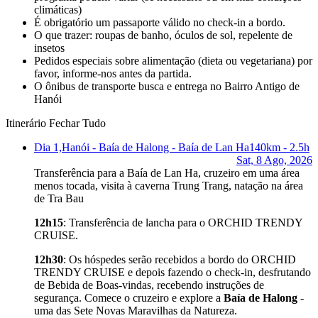
climáticas)
É obrigatório um passaporte válido no check-in a bordo.
O que trazer: roupas de banho, óculos de sol, repelente de
insetos
Pedidos especiais sobre alimentação (dieta ou vegetariana) por
favor, informe-nos antes da partida.
O ônibus de transporte busca e entrega no Bairro Antigo de
Hanói
Itinerário
Fechar Tudo
Dia 1,
Hanói - Baía de Halong - Baía de Lan Ha
140km - 2.5h
Sat, 8 Ago, 2026
Transferência para a Baía de Lan Ha, cruzeiro em uma área
menos tocada, visita à caverna Trung Trang, natação na área
de Tra Bau
12h15
: Transferência de lancha para o ORCHID TRENDY
CRUISE.
12h30
: Os hóspedes serão recebidos a bordo do ORCHID
TRENDY CRUISE e depois fazendo o check-in, desfrutando
de Bebida de Boas-vindas, recebendo instruções de
segurança. Comece o cruzeiro e explore a
Baía de Halong
-
uma das Sete Novas Maravilhas da Natureza.