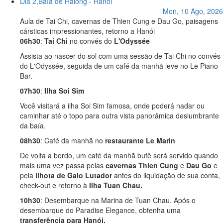
Dia 2,
Baía de Halong - Hanói
Mon, 10 Ago, 2026
Aula de Tai Chi, cavernas de Thien Cung e Dau Go, paisagens
cársticas impressionantes, retorno a Hanói
06h30
:
Tai Chi
no convés do
L'Odyssée
Assista ao nascer do sol com uma sessão de Tai Chi no convés
do L'Odyssée, seguida de um café da manhã leve no Le Piano
Bar.
07h30
:
Ilha Soi Sim
Você visitará a ilha Soi Sim famosa, onde poderá nadar ou
caminhar até o topo para outra vista panorâmica deslumbrante
da baía.
08h30
: Café da manhã no
restaurante Le Marin
De volta a bordo, um café da manhã bufê será servido quando
mais uma vez passa pelas
cavernas Thien Cung
e
Dau Go
e
pela
ilhota de Galo Lutador
antes do liquidação de sua conta,
check-out e retorno à
Ilha Tuan Chau.
10h30
: Desembarque na Marina de Tuan Chau. Após o
desembarque do Paradise Elegance, obtenha uma
transferência para Hanói.