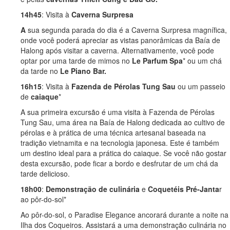
14h45
: Visita à
Caverna Surpresa
A
sua segunda parada do dia é a Caverna Surpresa magnífica,
onde você poderá apreciar as vistas panorâmicas da Baía de
Halong após visitar a caverna. Alternativamente, você pode
optar por uma tarde de mimos no
Le Parfum Spa
* ou um chá
da tarde no
Le Piano Bar.
16h15
: Visita à
Fazenda de Pérolas Tung Sau
ou um passeio
de
caiaque
*
A sua primeira excursão é uma visita à Fazenda de Pérolas
Tung Sau, uma área na Baía de Halong dedicada ao cultivo de
pérolas e à prática de uma técnica artesanal baseada na
tradição vietnamita e na tecnologia japonesa. Este é também
um destino ideal para a prática do caiaque. Se você não gostar
desta excursão, pode ficar a bordo e desfrutar de um chá da
tarde delicioso.
18h00
:
Demonstração de culinária
e
Coquetéis Pré-Janta
r
ao pôr-do-sol*
Ao pôr-do-sol, o Paradise Elegance ancorará durante a noite na
Ilha dos Coqueiros. Assistará a uma demonstração culinária no