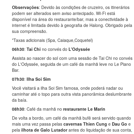
Observações
: Devido às condições de cruzeiro, os itinerários
podem ser alterados sem aviso antecipado. Wi-Fi está
disponível na área do restaurante/bar, mas a conectividade à
internet é limitada devido à geografia de Halong. Obrigado pela
sua compreensão.
*Taxas adicionais (Spa, Caiaque,Coquetel)
06h30
:
Tai Chi
no convés do
L'Odyssée
Assista ao nascer do sol com uma sessão de Tai Chi no convés
do L'Odyssée, seguida de um café da manhã leve no Le Piano
Bar.
07h30
:
Ilha Soi Sim
Você visitará a ilha Soi Sim famosa, onde poderá nadar ou
caminhar até o topo para outra vista panorâmica deslumbrante
da baía.
08h30
: Café da manhã no
restaurante Le Marin
De volta a bordo, um café da manhã bufê será servido quando
mais uma vez passa pelas
cavernas Thien Cung
e
Dau Go
e
pela
ilhota de Galo Lutador
antes do liquidação de sua conta,