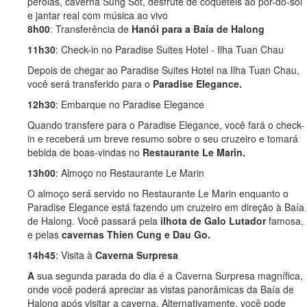
pérolas, caverna Sung Sot, desfrute de coquetéis ao pôr-do-sol
e jantar real com música ao vivo
8h00
: Transferência de
Hanói para a Baía de Halong
11h30
: Check-in no Paradise Suites Hotel - Ilha Tuan Chau
Depois de chegar ao Paradise Suites Hotel na Ilha Tuan Chau,
você será transferido para o
Paradise Elegance.
12h30
: Embarque no Paradise Elegance
Quando transfere para o Paradise Elegance, você fará o check-
in e receberá um breve resumo sobre o seu cruzeiro e tomará
bebida de boas-vindas no
Restaurante Le Marin.
13h00
: Almoço no Restaurante Le Marin
O almoço será servido no Restaurante Le Marin enquanto o
Paradise Elegance está fazendo um cruzeiro em direção à Baía
de Halong. Você passará pela
ilhota de Galo Lutador
famosa,
e pelas
cavernas Thien Cung e Dau Go.
14h45
: Visita à
Caverna Surpresa
A
sua segunda parada do dia é a Caverna Surpresa magnífica,
onde você poderá apreciar as vistas panorâmicas da Baía de
Halong após visitar a caverna. Alternativamente, você pode