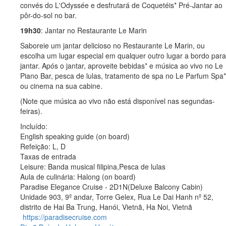
convés do L'Odyssée e desfrutará de Coquetéis* Pré-Jantar ao
pôr-do-sol no bar.
19h30
: Jantar no Restaurante Le Marin
Saboreie um jantar delicioso no Restaurante Le Marin, ou
escolha um lugar especial em qualquer outro lugar a bordo para
jantar. Após o jantar, aproveite bebidas* e música ao vivo no Le
Piano Bar, pesca de lulas, tratamento de spa no Le Parfum Spa*
ou cinema na sua cabine.
(Note que música ao vivo não está disponível nas segundas-
feiras).
Incluído:
English speaking guide (on board)
Refeição: L, D
Taxas de entrada
Leisure: Banda musical filipina,Pesca de lulas
Aula de culinária: Halong (on board)
Paradise Elegance Cruise - 2D1N
(Deluxe Balcony Cabin)
Unidade 903, 9º andar, Torre Gelex, Rua Le Dai Hanh nº 52,
distrito de Hai Ba Trung, Hanói, Vietnã, Ha Noi, Vietnã
https://paradisecruise.com