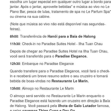
escolha um lugar especial em qualquer outro lugar a bordo para
jantar. Após o jantar, aproveite bebidas* e música ao vivo no Le
Piano Bar, pesca de lulas, tratamento de spa no Le Parfum Spa*
ou cinema na sua cabine.
(Note que música ao vivo não está disponível nas segundas-
feiras).
8h00
: Transferência de
Hanói para a Baía de Halong
11h30
: Check-in no Paradise Suites Hotel - Ilha Tuan Chau
Depois de chegar ao Paradise Suites Hotel na Ilha Tuan Chau,
você será transferido para o
Paradise Elegance.
12h30
: Embarque no Paradise Elegance
Quando transfere para o Paradise Elegance, você fará o check-
in e receberá um breve resumo sobre o seu cruzeiro e tomará
bebida de boas-vindas no
Restaurante Le Marin.
13h00
: Almoço no Restaurante Le Marin
O almoço será servido no Restaurante Le Marin enquanto o
Paradise Elegance está fazendo um cruzeiro em direção à Baía
de Halong. Você passará pela
ilhota de Galo Lutador
famosa,
e pelas
cavernas Thien Cung e Dau Go.