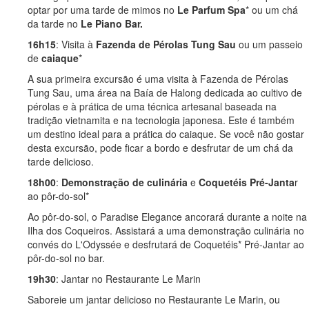
optar por uma tarde de mimos no
Le Parfum Spa
* ou um chá
da tarde no
Le Piano Bar.
16h15
: Visita à
Fazenda de Pérolas Tung Sau
ou um passeio
de
caiaque
*
A sua primeira excursão é uma visita à Fazenda de Pérolas
Tung Sau, uma área na Baía de Halong dedicada ao cultivo de
pérolas e à prática de uma técnica artesanal baseada na
tradição vietnamita e na tecnologia japonesa. Este é também
um destino ideal para a prática do caiaque. Se você não gostar
desta excursão, pode ficar a bordo e desfrutar de um chá da
tarde delicioso.
18h00
:
Demonstração de culinária
e
Coquetéis Pré-Janta
r
ao pôr-do-sol*
Ao pôr-do-sol, o Paradise Elegance ancorará durante a noite na
Ilha dos Coqueiros. Assistará a uma demonstração culinária no
convés do L'Odyssée e desfrutará de Coquetéis* Pré-Jantar ao
pôr-do-sol no bar.
19h30
: Jantar no Restaurante Le Marin
Saboreie um jantar delicioso no Restaurante Le Marin, ou