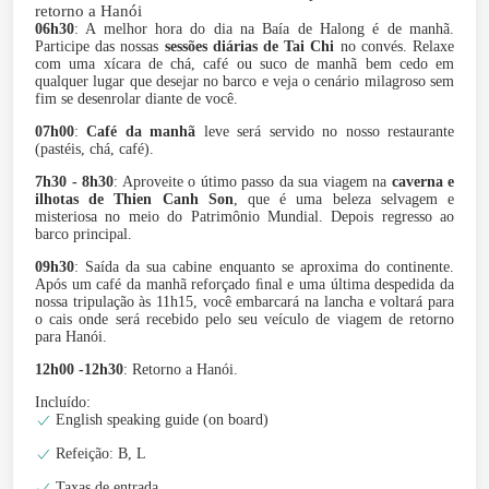
retorno a Hanói
06h30
: A melhor hora do dia na Baía de Halong é de manhã.
Participe das nossas
sessões diárias de Tai Chi
no convés. Relaxe
com uma xícara de chá, café ou suco de manhã bem cedo em
qualquer lugar que desejar no barco e veja o cenário milagroso sem
fim se desenrolar diante de você.
07h00
:
Café da manhã
leve será servido no nosso restaurante
(pastéis, chá, café).
7h30 - 8h30
: Aproveite o útimo passo da sua viagem na
caverna e
ilhotas de Thien Canh Son
, que é uma beleza selvagem e
misteriosa no meio do Patrimônio Mundial. Depois regresso ao
barco principal.
09h30
: Saída da sua cabine enquanto se aproxima do continente.
Após um café da manhã reforçado ﬁnal e uma última despedida da
nossa tripulação às 11h15, você embarcará na lancha e voltará para
o cais onde será recebido pelo seu veículo de viagem de retorno
para Hanói.
12h00 -12h30
: Retorno a Hanói.
Incluído:
English speaking guide (on board)
Refeição: B, L
Taxas de entrada