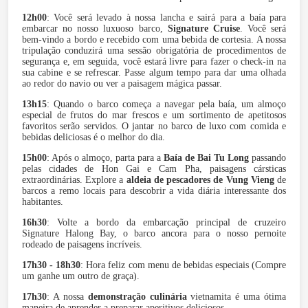
12h00
: Você será levado à nossa lancha e sairá para a baía para
embarcar no nosso luxuoso barco,
Signature Cruise
. Você será
bem-vindo a bordo e recebido com uma bebida de cortesia. A nossa
tripulação conduzirá uma sessão obrigatória de procedimentos de
segurança e, em seguida, você estará livre para fazer o check-in na
sua cabine e se refrescar. Passe algum tempo para dar uma olhada
ao redor do navio ou ver a paisagem mágica passar.
13h15
: Quando o barco começa a navegar pela baía, um almoço
especial de frutos do mar frescos e um sortimento de apetitosos
favoritos serão servidos. O jantar no barco de luxo com comida e
bebidas deliciosas é o melhor do dia.
15h00
: Após o almoço, parta para a
Baía de Bai Tu Long
passando
pelas cidades de Hon Gai e Cam Pha, paisagens cársticas
extraordinárias. Explore a
aldeia de pescadores de Vung Vieng
de
barcos a remo locais para descobrir a vida diária interessante dos
habitantes.
16h30
: Volte a bordo da embarcação principal de cruzeiro
Signature Halong Bay, o barco ancora para o nosso pernoite
rodeado de paisagens incríveis.
17h30 - 18h30
: Hora feliz com menu de bebidas especiais (Compre
um ganhe um outro de graça).
17h30
: A nossa
demonstração culinária
vietnamita é uma ótima
maneira de aprender a preparar aperitivos deliciosos.