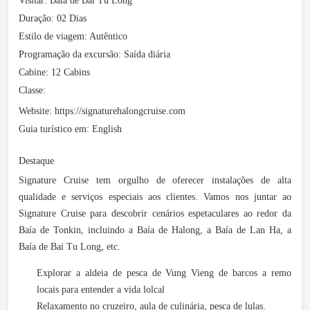
Visitar:
Baía de Bai Tu Long
Duração:
02 Dias
Estilo de viagem:
Autêntico
Programação da excursão:
Saída diária
Cabine:
12 Cabins
Classe:
Website:
https://signaturehalongcruise.com
Guia turístico em:
English
Destaque
Signature Cruise tem orgulho de oferecer instalações de alta
qualidade e serviços especiais aos clientes. Vamos nos juntar ao
Signature Cruise para descobrir cenários espetaculares ao redor da
Baía de Tonkin, incluindo a Baía de Halong, a Baía de Lan Ha, a
Baía de Bai Tu Long, etc.
Explorar a aldeia de pesca de Vung Vieng de barcos a remo
locais para entender a vida lolcal
Relaxamento no cruzeiro, aula de culinária, pesca de lulas.