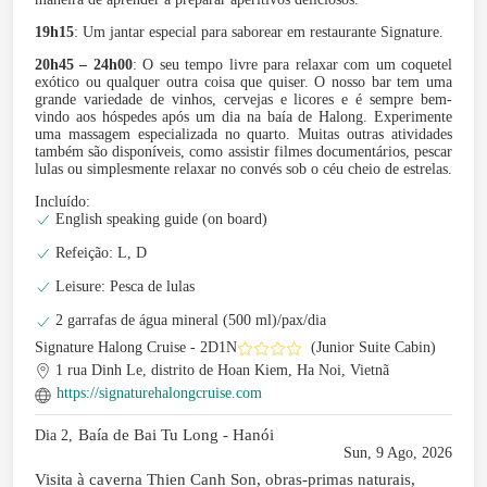
19h15
: Um jantar especial para saborear em restaurante Signature.
20h45 – 24h00
: O seu tempo livre para relaxar com um coquetel
exótico ou qualquer outra coisa que quiser. O nosso bar tem uma
grande variedade de vinhos, cervejas e licores e é sempre bem-
vindo aos hóspedes após um dia na baía de Halong. Experimente
uma massagem especializada no quarto. Muitas outras atividades
também são disponíveis, como assistir filmes documentários, pescar
lulas ou simplesmente relaxar no convés sob o céu cheio de estrelas.
Incluído:
English speaking guide (on board)
Refeição: L, D
Leisure: Pesca de lulas
2 garrafas de água mineral (500 ml)/pax/dia
Signature Halong Cruise - 2D1N
(Junior Suite Cabin)
1 rua Dinh Le, distrito de Hoan Kiem, Ha Noi, Vietnã
https://signaturehalongcruise.com
Baía de Bai Tu Long - Hanói
Dia 2,
Sun, 9 Ago, 2026
Visita à caverna Thien Canh Son, obras-primas naturais,