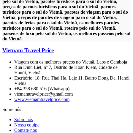
pelo sul do Vietnã
,
pacotes turísticos para o sul do Vietnã
,
preços de pacotes turísticos para o sul do Vietnã
,
pacotes
turísticos para o sul do Vietnã
,
pacotes de viagem para o sul do
Vietnã
,
preços de pacotes de viagem para o sul do Vietnã
,
pacotes de férias para o sul do Vietnã
,
os melhores pacotes
turísticos para o sul do Vietnã
,
roteiro pelo sul do Vietnã
,
passeios de luxo pelo sul do Vietnã
,
os melhores passeios pelo sul
do Vietnã
Vietnam Travel Price
Viagem com os melhores preços no Vietnã, Laos e Camboja
Rua Dinh Liet, nº 7, Distrito de Hoan Kiem, Cidade de
Hanói, Vietnã.
Escritório: 18, Rua Thai Ha, Laje 11, Bairro Dong Da, Hanói,
Vietnã.
+84 358 680 516 (Whatsapp)
vietnamtravelprice@gmail.com
www.vietnamtravelprice.com
Sobre nós
Sobre nós
Nossa equipe
Contate-nos