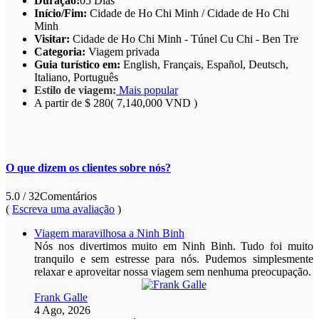
Duração:
05 Dias
Início/Fim:
Cidade de Ho Chi Minh / Cidade de Ho Chi
Minh
Visitar:
Cidade de Ho Chi Minh - Túnel Cu Chi - Ben Tre
Categoria:
Viagem privada
Guia turístico em:
English, Français, Español, Deutsch,
Italiano, Português
Estilo de viagem:
Mais popular
A partir de
$ 280
( 7,140,000 VND )
O que dizem os clientes sobre nós?
5.0
/ 32
Comentários
(
Escreva uma avaliação
)
Viagem maravilhosa a Ninh Binh
Nós nos divertimos muito em Ninh Binh. Tudo foi muito
tranquilo e sem estresse para nós. Pudemos simplesmente
relaxar e aproveitar nossa viagem sem nenhuma preocupação.
Frank Galle
4 Ago, 2026