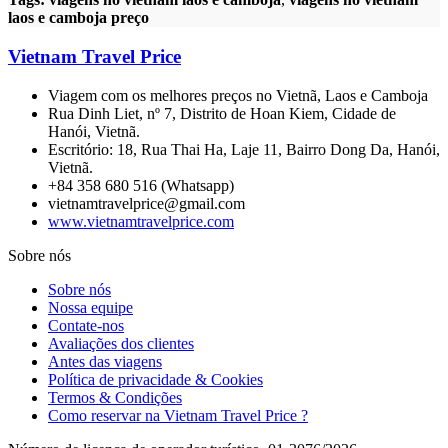
laos e camboja preço
Vietnam Travel Price
Viagem com os melhores preços no Vietnã, Laos e Camboja
Rua Dinh Liet, nº 7, Distrito de Hoan Kiem, Cidade de
Hanói, Vietnã.
Escritório: 18, Rua Thai Ha, Laje 11, Bairro Dong Da, Hanói,
Vietnã.
+84 358 680 516 (Whatsapp)
vietnamtravelprice@gmail.com
www.vietnamtravelprice.com
Sobre nós
Sobre nós
Nossa equipe
Contate-nos
Avaliações dos clientes
Antes das viagens
Política de privacidade & Cookies
Termos & Condições
Como reservar na Vietnam Travel Price ?