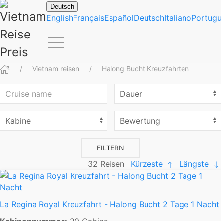
Deutsch
English
Français
Español
Deutsch
Italiano
Portug
Vietnam reisen
Halong Bucht Kreuzfahrten
FILTERN
32
Reisen
Kürzeste
Längste
La Regina Royal Kreuzfahrt - Halong Bucht 2 Tage 1 Nacht