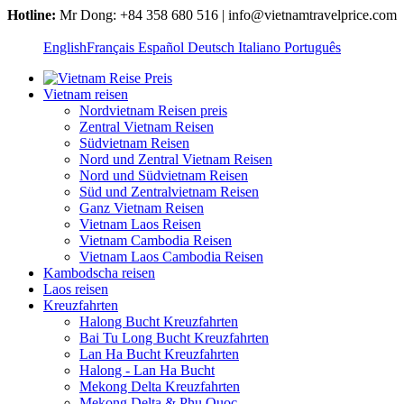
Hotline:
Mr Dong: +84 358 680 516 | info@vietnamtravelprice.com
English
Français
Español
Deutsch
Italiano
Português
Vietnam reisen
Nordvietnam Reisen preis
Zentral Vietnam Reisen
Südvietnam Reisen
Nord und Zentral Vietnam Reisen
Nord und Südvietnam Reisen
Süd und Zentralvietnam Reisen
Ganz Vietnam Reisen
Vietnam Laos Reisen
Vietnam Cambodia Reisen
Vietnam Laos Cambodia Reisen
Kambodscha reisen
Laos reisen
Kreuzfahrten
Halong Bucht Kreuzfahrten
Bai Tu Long Bucht Kreuzfahrten
Lan Ha Bucht Kreuzfahrten
Halong - Lan Ha Bucht
Mekong Delta Kreuzfahrten
Mekong Delta & Phu Quoc