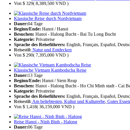
Von
$ 329
( 8,389,500 VND )
Klassische Reise durch Nordvietnam
Dauer:
04 Tage
Beginn/Ende:
Hanoi / Hanoi
Besuchen:
Hanoi - Halong Bucht - Bai Tu Long Bucht
Kategorie:
Privatreise
Sprache des Reiseführers:
English, Français, Español, Deutsc
Reisestil:
Natur und Entdecken
Von
$ 290
( 7,395,000 VND )
Klassische Vietnam Kambodscha Reise
Dauer:
13 Tage
Beginn/Ende:
Hanoi / Siem Reap
Besuchen:
Hanoi - Halong Bucht - Ho Chi Minh stadt - Cai
Kategorie:
Privatreise
Sprache des Reiseführers:
English, Français, Español, Deutsc
Reisestil:
Am beliebtesten
,
Kultur und Kulturerbe
,
Gutes Essen
Von
$ 1,418
( 36,159,000 VND )
Reise Hanoi - Ninh Binh - Halong
Dauer:
06 Tage