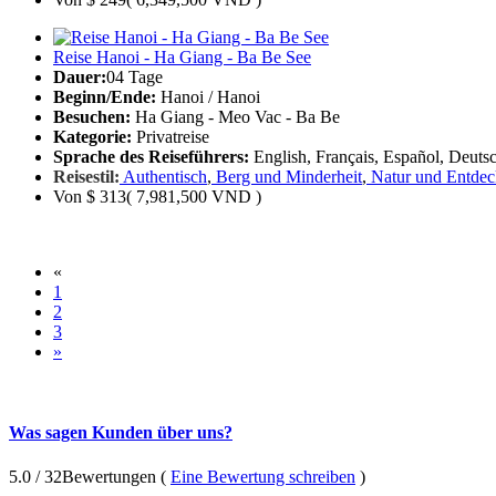
Reise Hanoi - Ha Giang - Ba Be See
Dauer:
04 Tage
Beginn/Ende:
Hanoi / Hanoi
Besuchen:
Ha Giang - Meo Vac - Ba Be
Kategorie:
Privatreise
Sprache des Reiseführers:
English, Français, Español, Deutsc
Reisestil:
Authentisch
,
Berg und Minderheit
,
Natur und Entde
Von
$ 313
( 7,981,500 VND )
«
1
2
3
»
Was sagen Kunden über uns?
5.0
/ 32
Bewertungen (
Eine Bewertung schreiben
)