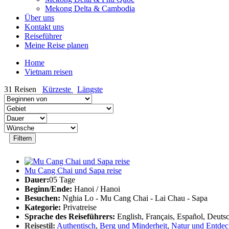
Mekong Delta & Cambodia
Über uns
Kontakt uns
Reiseführer
Meine Reise planen
Home
Vietnam reisen
31
Reisen
Kürzeste
Längste
Filtern
Mu Cang Chai und Sapa reise
Dauer:
05 Tage
Beginn/Ende:
Hanoi / Hanoi
Besuchen:
Nghia Lo - Mu Cang Chai - Lai Chau - Sapa
Kategorie:
Privatreise
Sprache des Reiseführers:
English, Français, Español, Deutsc
Reisestil:
Authentisch
,
Berg und Minderheit
,
Natur und Entde