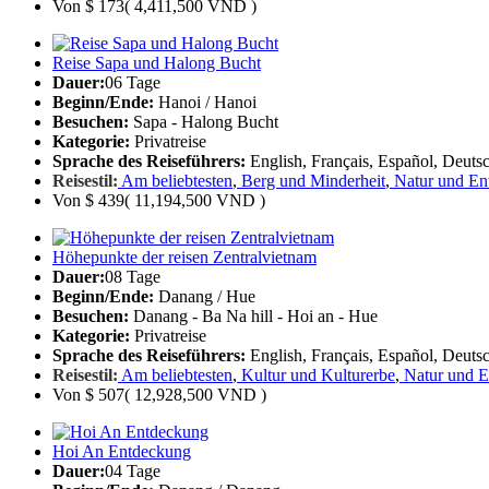
Von
$ 173
( 4,411,500 VND )
Reise Sapa und Halong Bucht
Dauer:
06 Tage
Beginn/Ende:
Hanoi / Hanoi
Besuchen:
Sapa - Halong Bucht
Kategorie:
Privatreise
Sprache des Reiseführers:
English, Français, Español, Deutsc
Reisestil:
Am beliebtesten
,
Berg und Minderheit
,
Natur und En
Von
$ 439
( 11,194,500 VND )
Höhepunkte der reisen Zentralvietnam
Dauer:
08 Tage
Beginn/Ende:
Danang / Hue
Besuchen:
Danang - Ba Na hill - Hoi an - Hue
Kategorie:
Privatreise
Sprache des Reiseführers:
English, Français, Español, Deutsc
Reisestil:
Am beliebtesten
,
Kultur und Kulturerbe
,
Natur und E
Von
$ 507
( 12,928,500 VND )
Hoi An Entdeckung
Dauer:
04 Tage