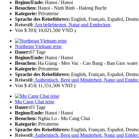
Beginn/Ende:
Hanoi / Hanoi
Besuchen:
Hanoi - Ninh Binh - Halong Bucht
Kategorie:
Privatreise
Sprache des Reiseführers:
English, Français, Español, Deutsc
Reisestil:
Am beliebtesten
,
Natur und Entdecken
Von
$ 393
( 10,021,500 VND )
Northeast Vietnam reise
Dauer:
07 Tage
Beginn/Ende:
Hanoi / Hanoi
Besuchen:
Ha Giang - Meo Vac - Cao Bang - Ban Gioc water f
Kategorie:
Privatreise
Sprache des Reiseführers:
English, Français, Español, Deutsc
Reisestil:
Authentisch
,
Berg und Minderheit
,
Natur und Entde
Von
$ 453
( 11,551,500 VND )
Mu Cang Chai reise
Dauer:
03 Tage
Beginn/Ende:
Hanoi / Hanoi
Besuchen:
Nghia Lo - Mu Cang Chai
Kategorie:
Privatreise
Sprache des Reiseführers:
English, Français, Español, Deutsc
Reisestil:
Authentisch
,
Berg und Minderheit
,
Natur und Entde