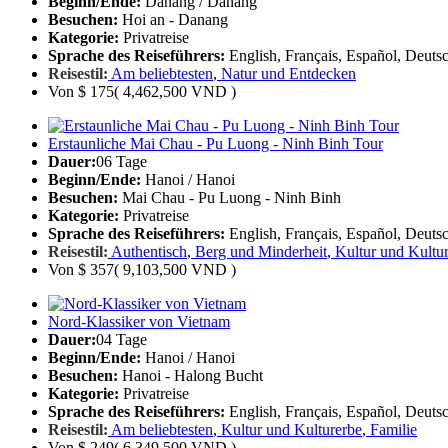
Beginn/Ende:
Danang / Danang
Besuchen:
Hoi an - Danang
Kategorie:
Privatreise
Sprache des Reiseführers:
English, Français, Español, Deutsc
Reisestil:
Am beliebtesten
,
Natur und Entdecken
Von
$ 175
( 4,462,500 VND )
Erstaunliche Mai Chau - Pu Luong - Ninh Binh Tour
Dauer:
06 Tage
Beginn/Ende:
Hanoi / Hanoi
Besuchen:
Mai Chau - Pu Luong - Ninh Binh
Kategorie:
Privatreise
Sprache des Reiseführers:
English, Français, Español, Deutsc
Reisestil:
Authentisch
,
Berg und Minderheit
,
Kultur und Kultu
Von
$ 357
( 9,103,500 VND )
Nord-Klassiker von Vietnam
Dauer:
04 Tage
Beginn/Ende:
Hanoi / Hanoi
Besuchen:
Hanoi - Halong Bucht
Kategorie:
Privatreise
Sprache des Reiseführers:
English, Français, Español, Deutsc
Reisestil:
Am beliebtesten
,
Kultur und Kulturerbe
,
Familie
Von
$ 249
( 6,349,500 VND )