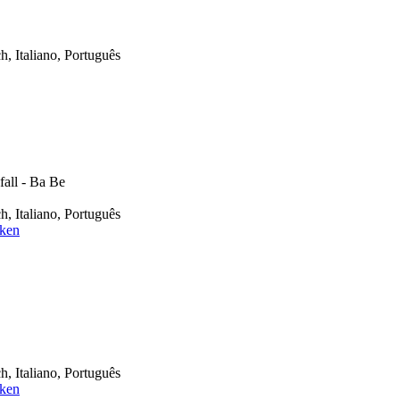
h, Italiano, Português
all - Ba Be
h, Italiano, Português
cken
h, Italiano, Português
cken