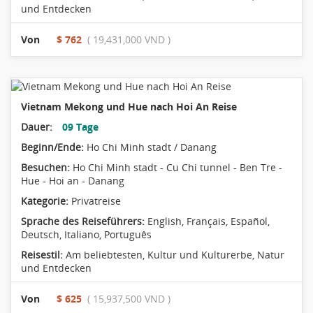
und Entdecken
Von
$ 762
( 19,431,000 VND )
Vietnam Mekong und Hue nach Hoi An Reise
Dauer:
09 Tage
Beginn/Ende:
Ho Chi Minh stadt / Danang
Besuchen:
Ho Chi Minh stadt - Cu Chi tunnel - Ben Tre -
Hue - Hoi an - Danang
Kategorie:
Privatreise
Sprache des Reiseführers:
English, Français, Español,
Deutsch, Italiano, Português
Reisestil:
Am beliebtesten
,
Kultur und Kulturerbe
,
Natur
und Entdecken
Von
$ 625
( 15,937,500 VND )