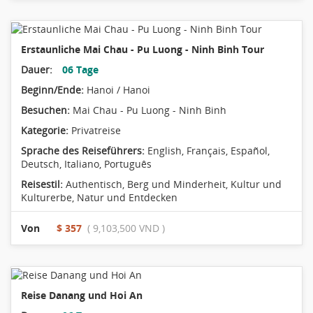
Erstaunliche Mai Chau - Pu Luong - Ninh Binh Tour
Dauer:
06 Tage
Beginn/Ende:
Hanoi / Hanoi
Besuchen:
Mai Chau - Pu Luong - Ninh Binh
Kategorie:
Privatreise
Sprache des Reiseführers:
English, Français, Español,
Deutsch, Italiano, Português
Reisestil:
Authentisch
,
Berg und Minderheit
,
Kultur und
Kulturerbe
,
Natur und Entdecken
Von
$ 357
( 9,103,500 VND )
Reise Danang und Hoi An