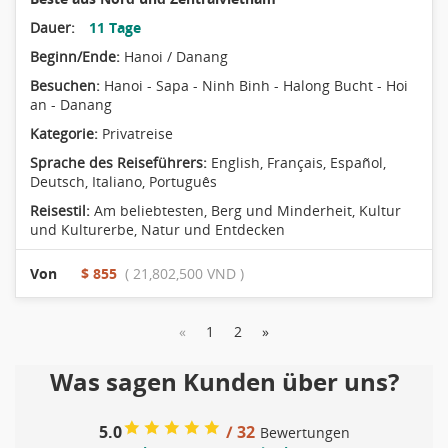
Dauer:
11 Tage
Beginn/Ende:
Hanoi / Danang
Besuchen:
Hanoi - Sapa - Ninh Binh - Halong Bucht - Hoi
an - Danang
Kategorie:
Privatreise
Sprache des Reiseführers:
English, Français, Español,
Deutsch, Italiano, Português
Reisestil:
Am beliebtesten
,
Berg und Minderheit
,
Kultur
und Kulturerbe
,
Natur und Entdecken
Von
$ 855
( 21,802,500 VND )
«
1
2
»
Was sagen Kunden über uns?
5.0
/ 32
Bewertungen