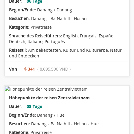
Dauer:
06 Tage
Beginn/Ende:
Danang / Danang
Besuchen:
Danang - Ba Na hill - Hoi an
Kategorie:
Privatreise
Sprache des Reiseführers:
English, Français, Español,
Deutsch, Italiano, Português
Reisestil:
Am beliebtesten
,
Kultur und Kulturerbe
,
Natur
und Entdecken
Von
$ 341
( 8,695,500 VND )
Höhepunkte der reisen Zentralvietnam
Dauer:
08 Tage
Beginn/Ende:
Danang / Hue
Besuchen:
Danang - Ba Na hill - Hoi an - Hue
Kategorie:
Privatreise