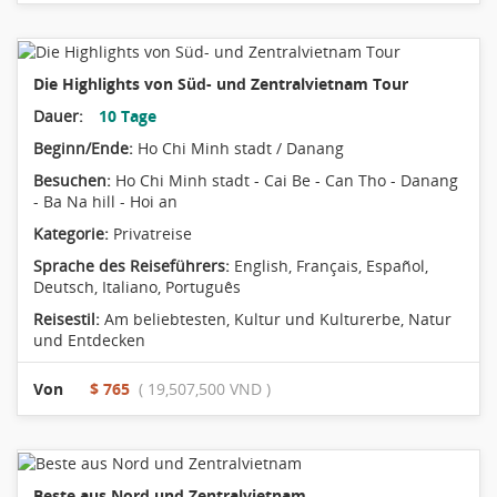
Die Highlights von Süd- und Zentralvietnam Tour
Dauer:
10 Tage
Beginn/Ende:
Ho Chi Minh stadt / Danang
Besuchen:
Ho Chi Minh stadt - Cai Be - Can Tho - Danang
- Ba Na hill - Hoi an
Kategorie:
Privatreise
Sprache des Reiseführers:
English, Français, Español,
Deutsch, Italiano, Português
Reisestil:
Am beliebtesten
,
Kultur und Kulturerbe
,
Natur
und Entdecken
Von
$ 765
( 19,507,500 VND )
Beste aus Nord und Zentralvietnam