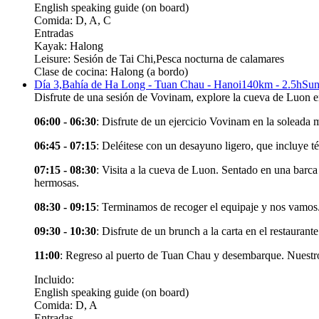
English speaking guide (on board)
Comida: D, A, C
Entradas
Kayak: Halong
Leisure: Sesión de Tai Chi,Pesca nocturna de calamares
Clase de cocina: Halong (a bordo)
Día 3,
Bahía de Ha Long - Tuan Chau - Hanoi
140km - 2.5h
Sun
Disfrute de una sesión de Vovinam, explore la cueva de Luon 
06:00 - 06:30
: Disfrute de un ejercicio Vovinam en la soleada m
06:45 - 07:15
: Deléitese con un desayuno ligero, que incluye té,
07:15 - 08:30
: Visita a la cueva de Luon. Sentado en una bar
hermosas.
08:30 - 09:15
: Terminamos de recoger el equipaje y nos vamos
09:30 - 10:30
: Disfrute de un brunch a la carta en el restaura
11:00
: Regreso al puerto de Tuan Chau y desembarque. Nuestro c
Incluido:
English speaking guide (on board)
Comida: D, A
Entradas