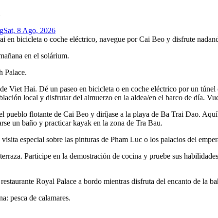
ng
Sat, 8 Ago, 2026
ai en bicicleta o coche eléctrico, navegue por Cai Beo y disfrute nada
 mañana en el solárium.
h Palace.
 de Viet Hai. Dé un paseo en bicicleta o en coche eléctrico por un túnel 
blación local y disfrutar del almuerzo en la aldea/en el barco de día. V
el pueblo flotante de Cai Beo y diríjase a la playa de Ba Trai Dao. Aquí
darse un baño y practicar kayak en la zona de Tra Bau.
a visita especial sobre las pinturas de Pham Luc o los palacios del empe
terraza. Participe en la demostración de cocina y pruebe sus habilidades 
l restaurante Royal Palace a bordo mientras disfruta del encanto de la b
rna: pesca de calamares.