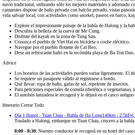
navío tradicional, utilizando sólo los mejores materiales y adornado c
camarotes dispone de baño privado con balcón privado, vistas panorá
vida salvaje local, con actividades como snorkel, paseos en barco, k
Explore el impresionante paisaje de la bahía de Halong y la ba
Descubra la belleza de la cueva de Me Cung.
Disfrute del kayak en la zona de Tung Sau.
Conozca el pueblo de Viet Hai en bicicleta o coche eléctrico.
Navegue por el pueblo flotante de Cai Beo.
Dese un refrescante baño en la recóndita playa de Ba Trai Dao.
Advice
Los horarios de las actividades pueden variar ligeramente. El i
Se requiere un pasaporte válido al registrarse a bordo.
Qué llevar: ropa de baño, gafas de sol, repelente de insectos.
Para peticiones especiales de comida (dietética o vegetariana), i
El autobús lanzadera le recogerá y le dejará en el casco antigu
Itinerario
Cerrar Todo
Día 1,
Hanoi - Tuan Chau - Bahía de Ha Long
140km - 2.5h
Fri
Traslado a Halong, embarque en Tuan Chau, crucero a la bahía
8:00 - 8:30
: Nuestro conductor le recogerá en su hotel del casc