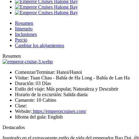
Resumen
Itinerario
Inclusiones
Precio
Cambiar los alojamientos
Resumen
Comenzar/Terminar:
Hanoi/Hanoi
Visitar:
Tuan Chau - Bahía de Ha Long - Bahía de Lan Ha
Duración:
03 Días
Estilo del viaje:
Más popular, Naturaleza y Descubrir
Horario de la excursión:
Salida diaria
Camarote:
10 Cabins
Clase:
Website:
https://emperorcruises.com/
Idioma del guía:
English
Destacados
Inspirado en el extravagante estilo de vida del emperador Bao Dai, úl