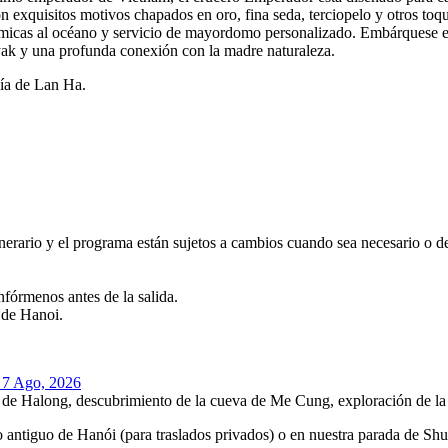
on exquisitos motivos chapados en oro, fina seda, terciopelo y otros toq
micas al océano y servicio de mayordomo personalizado. Embárquese en 
ayak y una profunda conexión con la madre naturaleza.
hía de Lan Ha.
tinerario y el programa están sujetos a cambios cuando sea necesario o 
nfórmenos antes de la salida.
o de Hanoi.
, 7 Ago, 2026
 de Halong, descubrimiento de la cueva de Me Cung, exploración de l
o antiguo de Hanói (para traslados privados) o en nuestra parada de Shu