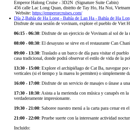
Emperor Halong Cruise - 3D2N
(Signature Suite Cabin)
456 calle Lac Long Quan, distrito de Tay Ho, Ha Noi, Vietnam
Website:
https://emperorcruises.com/
Día 2,
Bahía de Ha Long - Bahía de Lan Ha - Bahía de Ha Lo
Disfrute de una sesión de vovinam, explore el pueblo de Viet H
06:15 - 06:30
: Disfrute de un ejercicio de Vovinam al sol de la
08:00 - 08:30
: El desayuno se sirve en el restaurante Can Chan
09:00 - 13:30
: Traslado a un barco de día para visitar el pueblo
casa tradicional, donde podrá observar el estilo de vida de la po
13:30 - 15:00
: Explore el archipiélago de Cat Ba, navegue por 
verticales (si el tiempo y la marea lo permiten) o simplemente 
16:00 - 17:00
: Disfrute de un servicio de masajes o únase a un
17:30 - 18:30
: Asista a la merienda con música y canapés en la 
verdaderamente impresionante.
19:30 - 21:00
: Saboree nuestro menú a la carta para cenar en e
21:00 - 22:00
: Pruebe suerte con la interesante actividad noctu
Incluido: