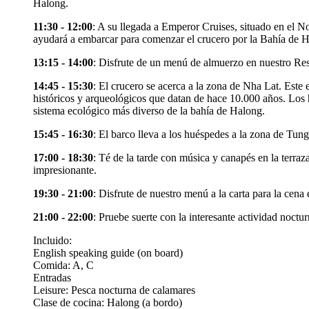
Halong.
11:30 - 12:00
: A su llegada a Emperor Cruises, situado en el N
ayudará a embarcar para comenzar el crucero por la Bahía de 
13:15 - 14:00
: Disfrute de un menú de almuerzo en nuestro Rest
14:45 - 15:30
: El crucero se acerca a la zona de Nha Lat. Est
históricos y arqueológicos que datan de hace 10.000 años. Los 
sistema ecológico más diverso de la bahía de Halong.
15:45 - 16:30
: El barco lleva a los huéspedes a la zona de Tun
17:00 - 18:30
: Té de la tarde con música y canapés en la terraz
impresionante.
19:30 - 21:00
: Disfrute de nuestro menú a la carta para la cen
21:00 - 22:00
: Pruebe suerte con la interesante actividad noctu
Incluido:
English speaking guide (on board)
Comida: A, C
Entradas
Leisure: Pesca nocturna de calamares
Clase de cocina: Halong (a bordo)