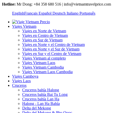
Hotline:
Mr Dong: +84 358 680 516 | info@vietnamtravelprice.com
English
Français
Español
Deutsch
Italiano
Português
Viajes Vietnam
Viajes en Norte de Vietnam
Viajes en Centro de Vietnam
Viajes en Sur de Vietnam
Viajes en Norte y el Centro de Vietnam
Viajes en Norte y el Sur de Vietnam
Viajes en Sur y el Centro de Vietnam
Viajes Vietnam al completo
Viajes Vietnam Laos
Viajes Vietnam Cambodia
Viajes Vietnam Laos Cambodia
Viajes Camboya
Viajes Laos
Cruceros
Cruceros bahía Halong
Cruceros bahía Bai Tu Long
Cruceros bahía Lan Ha
Halong - Lan Ha Bahía
Delta del Mekong
Delta del Mekong & Phu Quoc