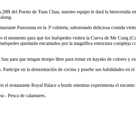
o.28B del Puerto de Tuan Chau, nuestro equipo le dará la bienvenida en
Halong.
aurante Panorama en la 3ª cubierta, saboreando deliciosa comida vietna
e es el momento para que los huéspedes visiten la Cueva de Me Cung (Cu
huéspedes quedarán encantados por la magnífica estructura compleja con 
g Sau para que tengan tiempo libre para remar en kayaks de colores y ex
a. Participe en la demostración de cocina y pruebe sus habilidades en el
a en el restaurante Royal Palace a bordo mientras experimenta el encanto
rna - Pesca de calamares.