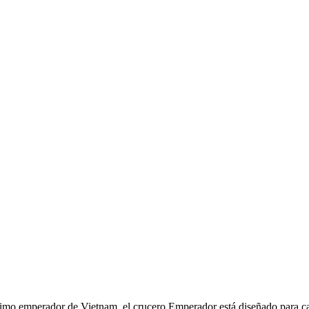
timo emperador de Vietnam, el crucero Emperador está diseñado para cap