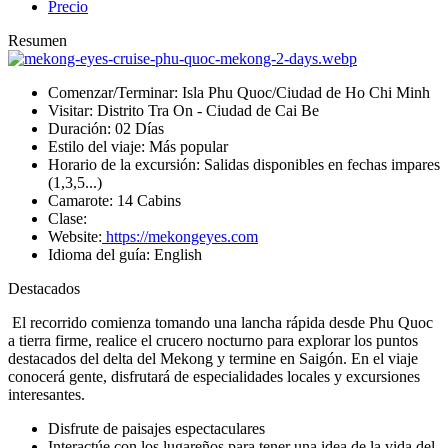
Precio
Resumen
Comenzar/Terminar:
Isla Phu Quoc/Ciudad de Ho Chi Minh
Visitar:
Distrito Tra On - Ciudad de Cai Be
Duración:
02 Días
Estilo del viaje:
Más popular
Horario de la excursión:
Salidas disponibles en fechas impares
(1,3,5...)
Camarote:
14 Cabins
Clase:
Website:
https://mekongeyes.com
Idioma del guía:
English
Destacados
El recorrido comienza tomando una lancha rápida desde Phu Quoc
a tierra firme, realice el crucero nocturno para explorar los puntos
destacados del delta del Mekong y termine en Saigón. En el viaje
conocerá gente, disfrutará de especialidades locales y excursiones
interesantes.
Disfrute de paisajes espectaculares
Interactúe con los lugareños para tener una idea de la vida del