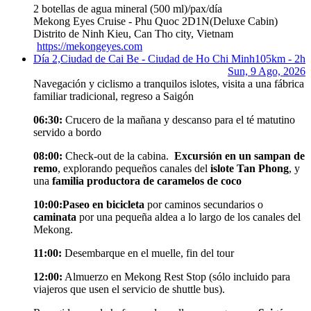
2 botellas de agua mineral (500 ml)/pax/día
Mekong Eyes Cruise - Phu Quoc 2D1N
(Deluxe Cabin)
Distrito de Ninh Kieu, Can Tho city, Vietnam
https://mekongeyes.com
Día 2,
Ciudad de Cai Be - Ciudad de Ho Chi Minh
105km - 2h
Sun, 9 Ago, 2026
Navegación y ciclismo a tranquilos islotes, visita a una fábrica
familiar tradicional, regreso a Saigón
06:30:
Crucero de la mañana y descanso para el té matutino
servido a bordo
08:00:
Check-out de la cabina.
Excursión en un sampan de
remo
, explorando pequeños canales del
islote Tan Phong
, y
una
familia productora de caramelos de coco
10:00:
Paseo en bicicleta
por caminos secundarios o
caminata
por una pequeña aldea a lo largo de los canales del
Mekong.
11:00:
Desembarque en el muelle, fin del tour
12:00:
Almuerzo en Mekong Rest Stop (sólo incluido para
viajeros que usen el servicio de shuttle bus).