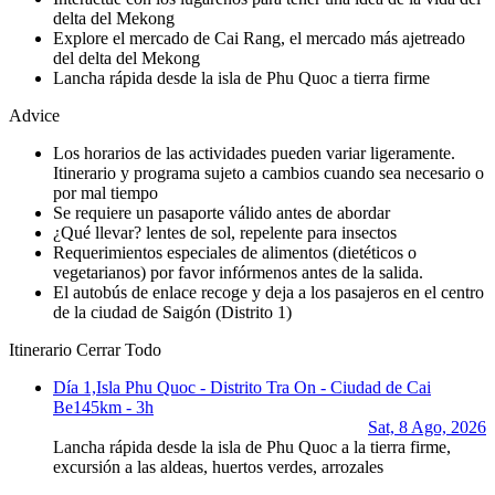
delta del Mekong
Explore el mercado de Cai Rang, el mercado más ajetreado
del delta del Mekong
Lancha rápida desde la isla de Phu Quoc a tierra firme
Advice
Los horarios de las actividades pueden variar ligeramente.
Itinerario y programa sujeto a cambios cuando sea necesario o
por mal tiempo
Se requiere un pasaporte válido antes de abordar
¿Qué llevar? lentes de sol, repelente para insectos
Requerimientos especiales de alimentos (dietéticos o
vegetarianos) por favor infórmenos antes de la salida.
El autobús de enlace recoge y deja a los pasajeros en el centro
de la ciudad de Saigón (Distrito 1)
Itinerario
Cerrar Todo
Día 1,
Isla Phu Quoc - Distrito Tra On - Ciudad de Cai
Be
145km - 3h
Sat, 8 Ago, 2026
Lancha rápida desde la isla de Phu Quoc a la tierra firme,
excursión a las aldeas, huertos verdes, arrozales