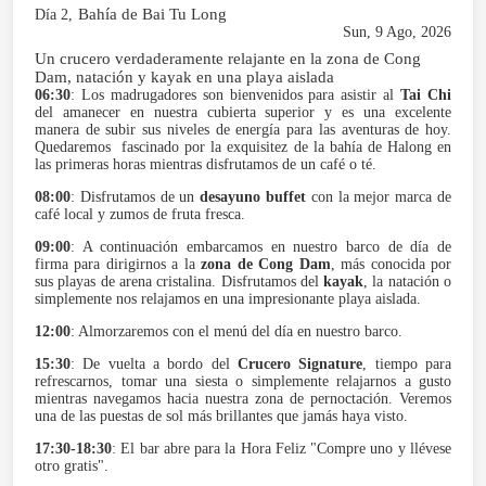
Bahía de Bai Tu Long
Día 2,
Sun, 9 Ago, 2026
Un crucero verdaderamente relajante en la zona de Cong
Dam, natación y kayak en una playa aislada
06:30
: Los madrugadores son bienvenidos para asistir al
Tai Chi
del amanecer en nuestra cubierta superior y es una excelente
manera de subir sus niveles de energía para las aventuras de hoy.
Quedaremos fascinado por la exquisitez de la bahía de Halong en
las primeras horas mientras disfrutamos de un café o té.
08:00
: Disfrutamos de un
desayuno buffet
con la mejor marca de
café local y zumos de fruta fresca.
09:00
: A continuación embarcamos en nuestro barco de día de
firma para dirigirnos a la
zona de Cong Dam
, más conocida por
sus playas de arena cristalina. Disfrutamos del
kayak
, la natación o
simplemente nos relajamos en una impresionante playa aislada.
12:00
: Almorzaremos con el menú del día en nuestro barco.
15:30
: De vuelta a bordo del
Crucero Signature
, tiempo para
refrescarnos, tomar una siesta o simplemente relajarnos a gusto
mientras navegamos hacia nuestra zona de pernoctación. Veremos
una de las puestas de sol más brillantes que jamás haya visto.
17:30-18:30
: El bar abre para la Hora Feliz "Compre uno y llévese
otro gratis".