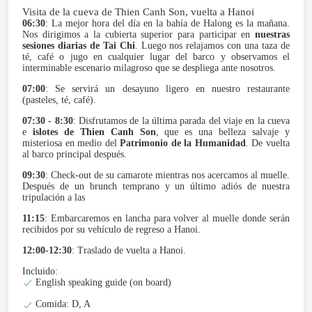
Visita de la cueva de Thien Canh Son, vuelta a Hanoi
06:30
: La mejor hora del día en la bahía de Halong es la mañana.
Nos dirigimos a la cubierta superior para participar en
nuestras
sesiones diarias de Tai Chi
. Luego nos relajamos con una taza de
té, café o jugo en cualquier lugar del barco y observamos el
interminable escenario milagroso que se despliega ante nosotros.
07:00
: Se servirá un desayuno ligero en nuestro restaurante
(pasteles, té, café).
07:30 - 8:30
: Disfrutamos de la última parada del viaje en la cueva
e
islotes de Thien Canh Son
, que es una belleza salvaje y
misteriosa en medio del
Patrimonio de la Humanidad
. De vuelta
al barco principal después.
09:30
: Check-out de su camarote mientras nos acercamos al muelle.
Después de un brunch temprano y un último adiós de nuestra
tripulación a las
11:15
: Embarcaremos en lancha para volver al muelle donde serán
recibidos por su vehículo de regreso a Hanoi.
12:00-12:30
: Traslado de vuelta a Hanoi.
Incluido:
English speaking guide (on board)
Comida: D, A