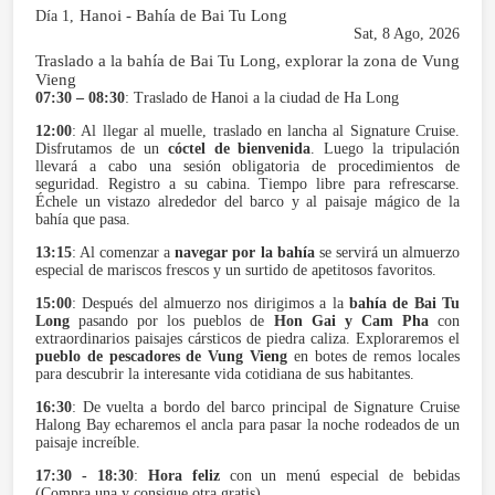
Hanoi - Bahía de Bai Tu Long
Día 1,
Sat, 8 Ago, 2026
Traslado a la bahía de Bai Tu Long, explorar la zona de Vung
Vieng
07:30 – 08:30
: Traslado de Hanoi a la ciudad de Ha Long
12:00
: Al llegar al muelle, traslado en lancha al Signature Cruise.
Disfrutamos de un
cóctel de bienvenida
. Luego la tripulación
llevará a cabo una sesión obligatoria de procedimientos de
seguridad. Registro a su cabina. Tiempo libre para refrescarse.
Échele un vistazo alrededor del barco y al paisaje mágico de la
bahía que pasa.
13:15
: Al comenzar a
navegar por la bahía
se servirá un almuerzo
especial de mariscos frescos y un surtido de apetitosos favoritos.
15:00
: Después del almuerzo nos dirigimos a la
bahía de Bai Tu
Long
pasando por los pueblos de
Hon Gai y Cam Pha
con
extraordinarios paisajes cársticos de piedra caliza. Exploraremos el
pueblo de pescadores de Vung Vieng
en botes de remos locales
para descubrir la interesante vida cotidiana de sus habitantes.
16:30
: De vuelta a bordo del barco principal de Signature Cruise
Halong Bay echaremos el ancla para pasar la noche rodeados de un
paisaje increíble.
17:30 - 18:30
:
Hora feliz
con un menú especial de bebidas
(Compra una y consigue otra gratis).