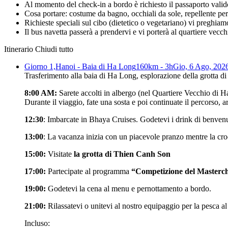
Al momento del check-in a bordo è richiesto il passaporto valido
Cosa portare: costume da bagno, occhiali da sole, repellente per 
Richieste speciali sul cibo (dietetico o vegetariano) vi preghiam
Il bus navetta passerà a prendervi e vi porterà al quartiere vecc
Itinerario
Chiudi tutto
Giorno 1,
Hanoi - Baia di Ha Long
160km - 3h
Gio, 6 Ago, 202
Trasferimento alla baia di Ha Long, esplorazione della grotta 
8:00 AM:
Sarete accolti in albergo (nel Quartiere Vecchio di 
Durante il viaggio, fate una sosta e poi continuate il percorso, 
12:30
: Imbarcate in Bhaya Cruises. Godetevi i drink di benvenuto
13:00
: La vacanza inizia con un piacevole pranzo mentre la croc
15:00:
Visitate
la grotta di Thien Canh Son
17:00:
Partecipate al programma
“
Competizione del Masterc
19:00:
Godetevi la cena al menu e pernottamento a bordo.
21:00:
Rilassatevi o unitevi al nostro equipaggio per la pesca a
Incluso: