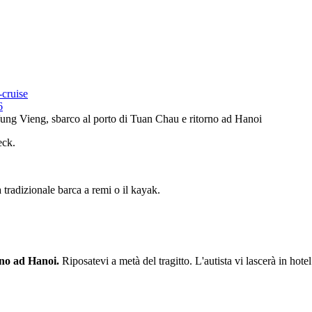
-cruise
6
i Vung Vieng, sbarco al porto di Tuan Chau e ritorno ad Hanoi
eck.
a tradizionale barca a remi o il kayak.
rno ad Hanoi.
Riposatevi a metà del tragitto. L'autista vi lascerà in hot