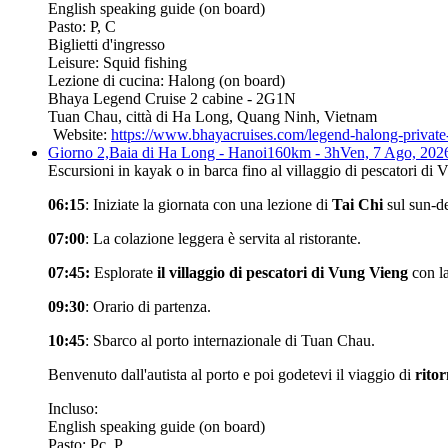
English speaking guide (on board)
Pasto: P, C
Biglietti d'ingresso
Leisure: Squid fishing
Lezione di cucina: Halong (on board)
Bhaya Legend Cruise 2 cabine - 2G1N
Tuan Chau, città di Ha Long, Quang Ninh, Vietnam
Website:
https://www.bhayacruises.com/legend-halong-private
Giorno 2,
Baia di Ha Long - Hanoi
160km - 3h
Ven, 7 Ago, 202
Escursioni in kayak o in barca fino al villaggio di pescatori d
06:15
: Iniziate la giornata con una lezione di
Tai Chi
sul sun-d
07:00
: La colazione leggera è servita al ristorante.
07:45:
Esplorate
il villaggio di pescatori di Vung Vieng
con l
09:30
: Orario di partenza.
10:45
: Sbarco al porto internazionale di Tuan Chau.
Benvenuto dall'autista al porto e poi godetevi il viaggio di
rito
Incluso:
English speaking guide (on board)
Pasto: Pc, P