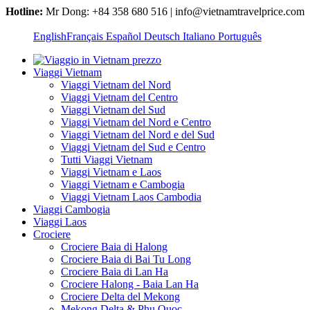
Hotline:
Mr Dong: +84 358 680 516 | info@vietnamtravelprice.com
English
Français
Español
Deutsch
Italiano
Português
Viaggi Vietnam
Viaggi Vietnam del Nord
Viaggi Vietnam del Centro
Viaggi Vietnam del Sud
Viaggi Vietnam del Nord e Centro
Viaggi Vietnam del Nord e del Sud
Viaggi Vietnam del Sud e Centro
Tutti Viaggi Vietnam
Viaggi Vietnam e Laos
Viaggi Vietnam e Cambogia
Viaggi Vietnam Laos Cambodia
Viaggi Cambogia
Viaggi Laos
Crociere
Crociere Baia di Halong
Crociere Baia di Bai Tu Long
Crociere Baia di Lan Ha
Crociere Halong - Baia Lan Ha
Crociere Delta del Mekong
Mekong Delta & Phu Quoc