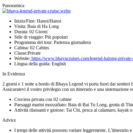
Panoramica
Inizio/Fine:
Hanoi/Hanoi
Visita:
Baia di Ha Long
Durata:
02 Giorni
Stile di viaggio:
Più popolari
Programma del tour:
Partenza giornaliera
Cabina:
02 Cabins
Classe:
Private
Website:
https://www.bhayacruises.com/legend-halong-private-
Lingua della guida:
English
In Evidenza
2 giorni e 1 notte a bordo di Bhaya Legend vi porta fuori dai sentieri b
Assicuratevi il vostro privilegio con un itinerario e una sistemazione e
Crociera privata con 02 cabine
Paesaggi marini mozzafiato: Baia di Bai Tu Long, grotta di Thi
Attività rilassanti e gioiose: Tai Chi, pesca al calamaro, kayak
Advice
I tempi delle attività possono variare leggermente. L'itinerario