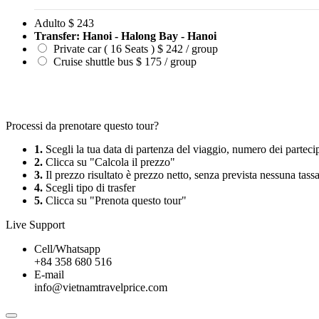
Adulto
$ 243
Transfer: Hanoi - Halong Bay - Hanoi
Private car ( 16 Seats )
$ 242 / group
Cruise shuttle bus
$ 175 / group
Processi da prenotare questo tour?
1.
Scegli la tua data di partenza del viaggio, numero dei partecip
2.
Clicca su "Calcola il prezzo"
3.
Il prezzo risultato è prezzo netto, senza prevista nessuna tass
4.
Scegli tipo di trasfer
5.
Clicca su "Prenota questo tour"
Live Support
Cell/Whatsapp
+84 358 680 516
E-mail
info@vietnamtravelprice.com