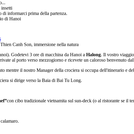
...
insetti
o di informarci prima della partenza.
hio di Hanoi
6
di Thien Canh Son, immersione nella natura
Hanoi). Godetevi 3 ore di macchina da Hanoi a
Halong
. Il vostro viaggio
arrivate al porto verso mezzogiorno e ricevete un caloroso benvenuto dall
 mentre il nostro Manager della crociera si occupa dell'itinerario e del 
iera si dirige verso la Baia di Bai Tu Long.
hef”
con cibo tradizionale vietnamita sul sun-deck (o al ristorante se il 
l calamaro.