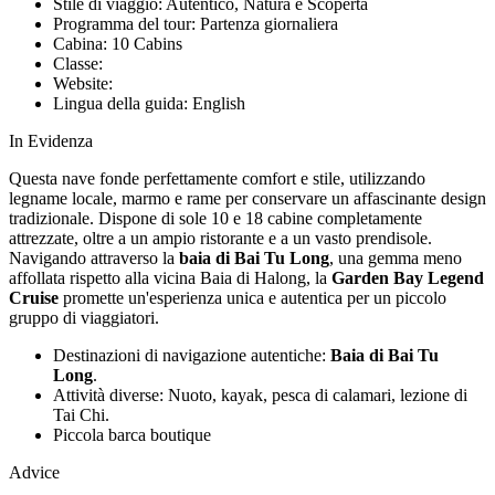
Stile di viaggio:
Autentico, Natura e Scoperta
Programma del tour:
Partenza giornaliera
Cabina:
10 Cabins
Classe:
Website:
Lingua della guida:
English
In Evidenza
Questa nave fonde perfettamente comfort e stile, utilizzando
legname locale, marmo e rame per conservare un affascinante design
tradizionale. Dispone di sole 10 e 18 cabine completamente
attrezzate, oltre a un ampio ristorante e a un vasto prendisole.
Navigando attraverso la
baia di Bai Tu Long
, una gemma meno
affollata rispetto alla vicina Baia di Halong, la
Garden Bay Legend
Cruise
promette un'esperienza unica e autentica per un piccolo
gruppo di viaggiatori.
Destinazioni di navigazione autentiche:
Baia di Bai Tu
Long
.
Attività diverse: Nuoto, kayak, pesca di calamari, lezione di
Tai Chi.
Piccola barca boutique
Advice