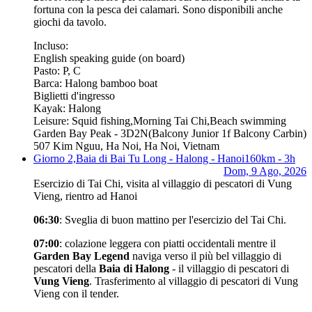
fortuna con la pesca dei calamari. Sono disponibili anche
giochi da tavolo.
Incluso:
English speaking guide (on board)
Pasto: P, C
Barca: Halong bamboo boat
Biglietti d'ingresso
Kayak: Halong
Leisure: Squid fishing,Morning Tai Chi,Beach swimming
Garden Bay Peak - 3D2N
(Balcony Junior 1f Balcony Carbin)
507 Kim Nguu, Ha Noi, Ha Noi, Vietnam
Giorno 2,
Baia di Bai Tu Long - Halong - Hanoi
160km - 3h
Dom, 9 Ago, 2026
Esercizio di Tai Chi, visita al villaggio di pescatori di Vung
Vieng, rientro ad Hanoi
06:30
: Sveglia di buon mattino per l'esercizio del Tai Chi.
07:00
: colazione leggera con piatti occidentali mentre il
Garden Bay Legend
naviga verso il più bel villaggio di
pescatori della
Baia di Halong
- il villaggio di pescatori di
Vung Vieng
. Trasferimento al villaggio di pescatori di Vung
Vieng con il tender.