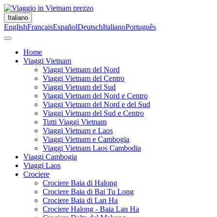
Italiano
English
Français
Español
Deutsch
Italiano
Português
Home
Viaggi Vietnam
Viaggi Vietnam del Nord
Viaggi Vietnam del Centro
Viaggi Vietnam del Sud
Viaggi Vietnam del Nord e Centro
Viaggi Vietnam del Nord e del Sud
Viaggi Vietnam del Sud e Centro
Tutti Viaggi Vietnam
Viaggi Vietnam e Laos
Viaggi Vietnam e Cambogia
Viaggi Vietnam Laos Cambodia
Viaggi Cambogia
Viaggi Laos
Crociere
Crociere Baia di Halong
Crociere Baia di Bai Tu Long
Crociere Baia di Lan Ha
Crociere Halong - Baia Lan Ha