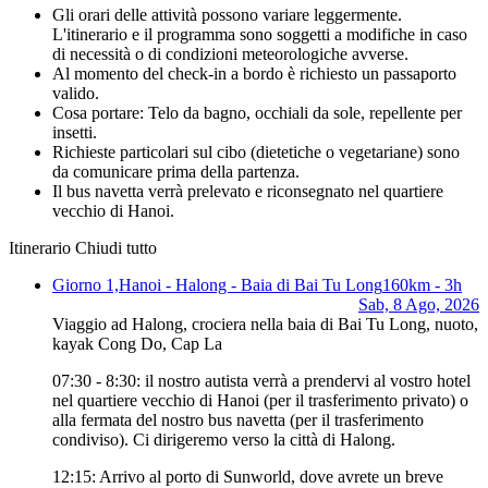
Gli orari delle attività possono variare leggermente.
L'itinerario e il programma sono soggetti a modifiche in caso
di necessità o di condizioni meteorologiche avverse.
Al momento del check-in a bordo è richiesto un passaporto
valido.
Cosa portare: Telo da bagno, occhiali da sole, repellente per
insetti.
Richieste particolari sul cibo (dietetiche o vegetariane) sono
da comunicare prima della partenza.
Il bus navetta verrà prelevato e riconsegnato nel quartiere
vecchio di Hanoi.
Itinerario
Chiudi tutto
Giorno 1,
Hanoi - Halong - Baia di Bai Tu Long
160km - 3h
Sab, 8 Ago, 2026
Viaggio ad Halong, crociera nella baia di Bai Tu Long, nuoto,
kayak Cong Do, Cap La
07:30 - 8:30: il nostro autista verrà a prendervi al vostro hotel
nel quartiere vecchio di Hanoi (per il trasferimento privato) o
alla fermata del nostro bus navetta (per il trasferimento
condiviso). Ci dirigeremo verso la città di Halong.
12:15: Arrivo al porto di Sunworld, dove avrete un breve