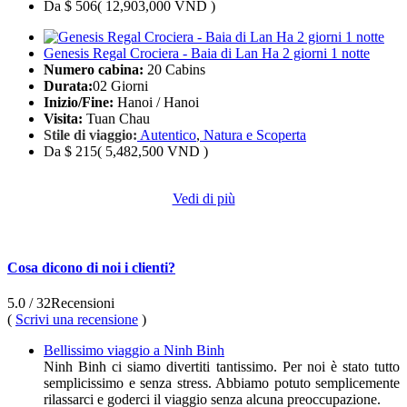
Da
$ 506
( 12,903,000 VND )
Genesis Regal Crociera - Baia di Lan Ha 2 giorni 1 notte
Numero cabina:
20 Cabins
Durata:
02 Giorni
Inizio/Fine:
Hanoi / Hanoi
Visita:
Tuan Chau
Stile di viaggio:
Autentico
,
Natura e Scoperta
Da
$ 215
( 5,482,500 VND )
Vedi di più
Cosa dicono di noi i clienti?
5.0
/ 32
Recensioni
(
Scrivi una recensione
)
Bellissimo viaggio a Ninh Binh
Ninh Binh ci siamo divertiti tantissimo. Per noi è stato tutto
semplicissimo e senza stress. Abbiamo potuto semplicemente
rilassarci e goderci il viaggio senza alcuna preoccupazione.