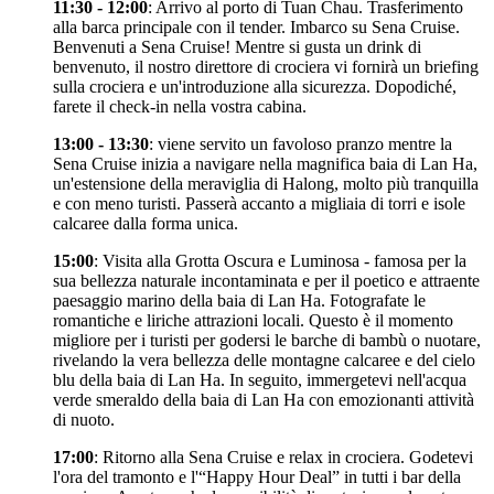
11:30 - 12:00
: Arrivo al porto di Tuan Chau. Trasferimento
alla barca principale con il tender. Imbarco su Sena Cruise.
Benvenuti a Sena Cruise! Mentre si gusta un drink di
benvenuto, il nostro direttore di crociera vi fornirà un briefing
sulla crociera e un'introduzione alla sicurezza. Dopodiché,
farete il check-in nella vostra cabina.
13:00 - 13:30
: viene servito un favoloso pranzo mentre la
Sena Cruise inizia a navigare nella magnifica baia di Lan Ha,
un'estensione della meraviglia di Halong, molto più tranquilla
e con meno turisti. Passerà accanto a migliaia di torri e isole
calcaree dalla forma unica.
15:00
: Visita alla Grotta Oscura e Luminosa - famosa per la
sua bellezza naturale incontaminata e per il poetico e attraente
paesaggio marino della baia di Lan Ha. Fotografate le
romantiche e liriche attrazioni locali. Questo è il momento
migliore per i turisti per godersi le barche di bambù o nuotare,
rivelando la vera bellezza delle montagne calcaree e del cielo
blu della baia di Lan Ha. In seguito, immergetevi nell'acqua
verde smeraldo della baia di Lan Ha con emozionanti attività
di nuoto.
17:00
: Ritorno alla Sena Cruise e relax in crociera. Godetevi
l'ora del tramonto e l'“Happy Hour Deal” in tutti i bar della