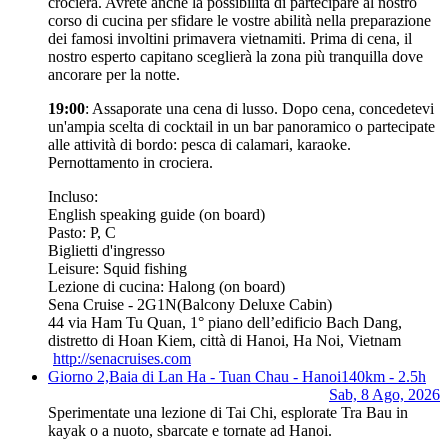
crociera. Avrete anche la possibilità di partecipare al nostro
corso di cucina per sfidare le vostre abilità nella preparazione
dei famosi involtini primavera vietnamiti. Prima di cena, il
nostro esperto capitano sceglierà la zona più tranquilla dove
ancorare per la notte.
19:00
: Assaporate una cena di lusso. Dopo cena, concedetevi
un'ampia scelta di cocktail in un bar panoramico o partecipate
alle attività di bordo: pesca di calamari, karaoke.
Pernottamento in crociera.
Incluso:
English speaking guide (on board)
Pasto: P, C
Biglietti d'ingresso
Leisure: Squid fishing
Lezione di cucina: Halong (on board)
Sena Cruise - 2G1N
(Balcony Deluxe Cabin)
44 via Ham Tu Quan, 1° piano dell’edificio Bach Dang,
distretto di Hoan Kiem, città di Hanoi, Ha Noi, Vietnam
http://senacruises.com
Giorno 2,
Baia di Lan Ha - Tuan Chau - Hanoi
140km - 2.5h
Sab, 8 Ago, 2026
Sperimentate una lezione di Tai Chi, esplorate Tra Bau in
kayak o a nuoto, sbarcate e tornate ad Hanoi.