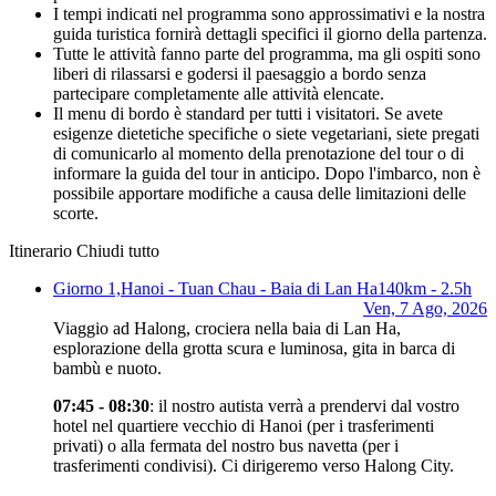
I tempi indicati nel programma sono approssimativi e la nostra
guida turistica fornirà dettagli specifici il giorno della partenza.
Tutte le attività fanno parte del programma, ma gli ospiti sono
liberi di rilassarsi e godersi il paesaggio a bordo senza
partecipare completamente alle attività elencate.
Il menu di bordo è standard per tutti i visitatori. Se avete
esigenze dietetiche specifiche o siete vegetariani, siete pregati
di comunicarlo al momento della prenotazione del tour o di
informare la guida del tour in anticipo. Dopo l'imbarco, non è
possibile apportare modifiche a causa delle limitazioni delle
scorte.
Itinerario
Chiudi tutto
Giorno 1,
Hanoi - Tuan Chau - Baia di Lan Ha
140km - 2.5h
Ven, 7 Ago, 2026
Viaggio ad Halong, crociera nella baia di Lan Ha,
esplorazione della grotta scura e luminosa, gita in barca di
bambù e nuoto.
07:45 - 08:30
: il nostro autista verrà a prendervi dal vostro
hotel nel quartiere vecchio di Hanoi (per i trasferimenti
privati) o alla fermata del nostro bus navetta (per i
trasferimenti condivisi). Ci dirigeremo verso Halong City.