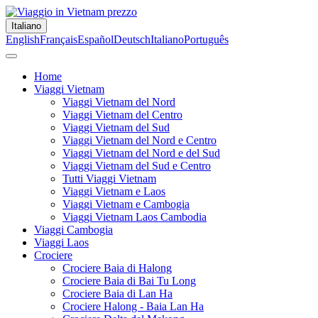
Italiano
English
Français
Español
Deutsch
Italiano
Português
Home
Viaggi Vietnam
Viaggi Vietnam del Nord
Viaggi Vietnam del Centro
Viaggi Vietnam del Sud
Viaggi Vietnam del Nord e Centro
Viaggi Vietnam del Nord e del Sud
Viaggi Vietnam del Sud e Centro
Tutti Viaggi Vietnam
Viaggi Vietnam e Laos
Viaggi Vietnam e Cambogia
Viaggi Vietnam Laos Cambodia
Viaggi Cambogia
Viaggi Laos
Crociere
Crociere Baia di Halong
Crociere Baia di Bai Tu Long
Crociere Baia di Lan Ha
Crociere Halong - Baia Lan Ha