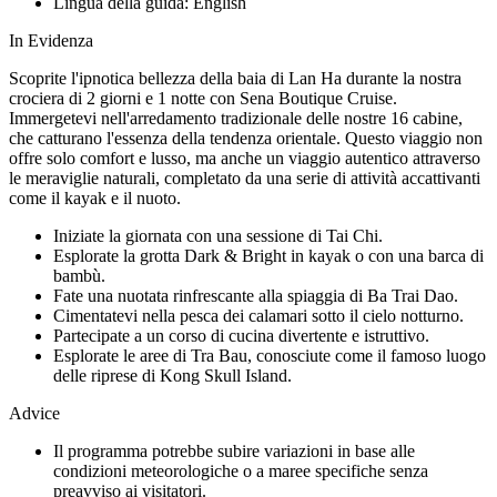
Lingua della guida:
English
In Evidenza
Scoprite l'ipnotica bellezza della baia di Lan Ha durante la nostra
crociera di 2 giorni e 1 notte con Sena Boutique Cruise.
Immergetevi nell'arredamento tradizionale delle nostre 16 cabine,
che catturano l'essenza della tendenza orientale. Questo viaggio non
offre solo comfort e lusso, ma anche un viaggio autentico attraverso
le meraviglie naturali, completato da una serie di attività accattivanti
come il kayak e il nuoto.
Iniziate la giornata con una sessione di Tai Chi.
Esplorate la grotta Dark & Bright in kayak o con una barca di
bambù.
Fate una nuotata rinfrescante alla spiaggia di Ba Trai Dao.
Cimentatevi nella pesca dei calamari sotto il cielo notturno.
Partecipate a un corso di cucina divertente e istruttivo.
Esplorate le aree di Tra Bau, conosciute come il famoso luogo
delle riprese di Kong Skull Island.
Advice
Il programma potrebbe subire variazioni in base alle
condizioni meteorologiche o a maree specifiche senza
preavviso ai visitatori.