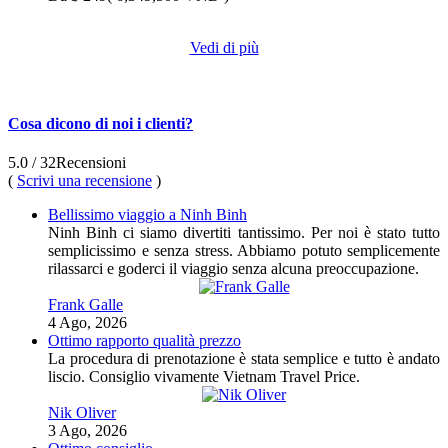
Vedi di più
Cosa dicono di noi i clienti?
5.0
/ 32
Recensioni
(
Scrivi una recensione
)
Bellissimo viaggio a Ninh Binh
Ninh Binh ci siamo divertiti tantissimo. Per noi è stato tutto
semplicissimo e senza stress. Abbiamo potuto semplicemente
rilassarci e goderci il viaggio senza alcuna preoccupazione.
Frank Galle
4 Ago, 2026
Ottimo rapporto qualità prezzo
La procedura di prenotazione è stata semplice e tutto è andato
liscio. Consiglio vivamente Vietnam Travel Price.
Nik Oliver
3 Ago, 2026