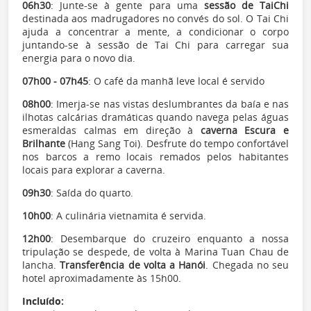
06h30
: Junte-se à gente para uma
sessão de Tai
Chi
destinada aos madrugadores no convés do sol. O Tai Chi
ajuda a concentrar a mente, a condicionar o corpo
juntando-se à sessão de Tai Chi para carregar sua
energia para o novo dia.
07h00 - 07h45
: O café da manhã leve local é servido
08h00
: Imerja-se nas vistas deslumbrantes da baía e nas
ilhotas calcárias dramáticas quando navega pelas águas
esmeraldas calmas em direção à
caverna Escura e
Brilhante
(Hang Sang Toi). Desfrute do tempo confortável
nos barcos a remo locais remados pelos habitantes
locais para explorar a caverna.
09h30
: Saída do quarto.
10h00
: A culinária vietnamita é servida.
12h00
: Desembarque do cruzeiro enquanto a nossa
tripulação se despede, de volta à Marina Tuan Chau de
lancha.
Transferência de volta a Hanói
. Chegada no seu
hotel aproximadamente às 15h00.
Incluído: