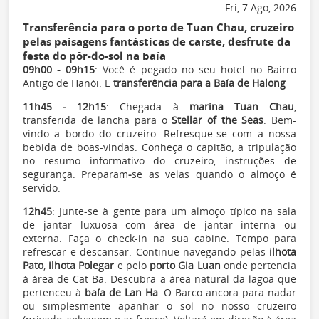
Fri, 7 Ago, 2026
Transferência para o porto de Tuan Chau, cruzeiro
pelas paisagens fantásticas de carste, desfrute da
festa do pôr-do-sol na baía
09h00 - 09h15
: Você é pegado no seu hotel no Bairro
Antigo de Hanói. E
transferência para a Baía de Halong
11h45 - 12h15
: Chegada à
marina Tuan Chau
,
transferida de lancha para o
Stellar of the Seas
. Bem-
vindo a bordo do cruzeiro. Refresque-se com a nossa
bebida de boas-vindas. Conheça o capitão, a tripulação
no resumo informativo do cruzeiro, instruções de
segurança. Preparam
-
se as velas quando o almoço é
servido.
12h45
: Junte-se à gente para um almoço típico na sala
de jantar luxuosa com área de jantar interna ou
externa. Faça o check-in na sua cabine. Tempo para
refrescar e descansar. Continue navegando pelas
ilhota
Pato
,
ilhota Polegar
e pelo
porto Gia Luan
onde pertencia
à área de Cat Ba. Descubra a área natural da lagoa que
pertenceu à
baía de Lan Ha
. O Barco ancora para nadar
ou simplesmente apanhar o sol no nosso cruzeiro