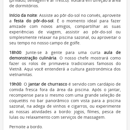
(privado, selvagem e ar fresco). Voltará em direção à área
de dormitórios.
Início da noite
: Assiste ao pôr-do-sol no convés, aproveite
a
festa do pôr-do-sol
. É o momento ideal para fazer
amizade com novos amigos, compartilhar as suas
experiências de viagem, assistir ao pôr-do-sol ou
simplesmente relaxar na piscina sazonal, ou aproveitar o
seu tempo no nosso campo de golfe.
18h00
: Junte-se à gente para uma curta
aula de
demonstração culinária
. O nosso chefe mostrará como
fazer os rolos de primavera tradicionais famosos do
Vietnã. Aqui você entenderá a cultura gastronómica dos
vietnamitas.
19h00
: O
jantar de churrasco
é servido com cardápio de
comida fresca fora da área da piscina. Após o jantar,
recompense para si mesmo com uma grande seleção de
coquetéis no bar panorâmico com vista para a piscina
sazonal, na adega de vinhos e cigarros, ou experimente
as nossas atividades a bordo: jogos, filmes, pesca de
lulas ou relaxamento com serviços de massagem.
Pernoite a bordo.