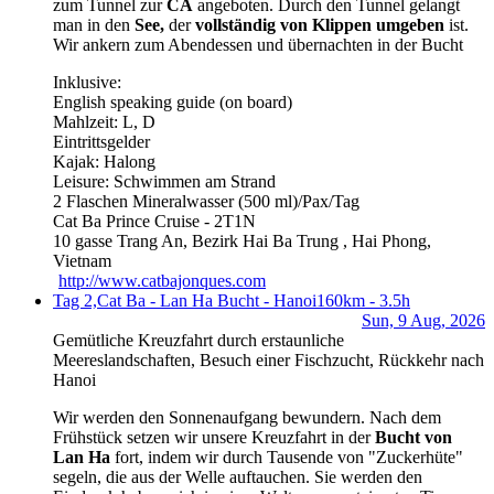
zum Tunnel zur
CA
angeboten. Durch den Tunnel gelangt
man in den
See,
der
vollständig von Klippen umgeben
ist.
Wir ankern zum Abendessen und übernachten in der Bucht
Inklusive:
English speaking guide (on board)
Mahlzeit: L, D
Eintrittsgelder
Kajak: Halong
Leisure: Schwimmen am Strand
2 Flaschen Mineralwasser (500 ml)/Pax/Tag
Cat Ba Prince Cruise - 2T1N
10 gasse Trang An, Bezirk Hai Ba Trung , Hai Phong,
Vietnam
http://www.catbajonques.com
Tag 2,
Cat Ba - Lan Ha Bucht - Hanoi
160km - 3.5h
Sun, 9 Aug, 2026
Gemütliche Kreuzfahrt durch erstaunliche
Meereslandschaften, Besuch einer Fischzucht, Rückkehr nach
Hanoi
Wir werden den Sonnenaufgang bewundern. Nach dem
Frühstück setzen wir unsere Kreuzfahrt in der
Bucht von
Lan Ha
fort, indem wir durch Tausende von "Zuckerhüte"
segeln, die aus der Welle auftauchen. Sie werden den