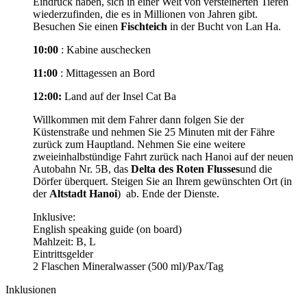
Eindruck haben, sich in einer Welt von versteinerten Tieren
wiederzufinden, die es in Millionen von Jahren gibt.
Besuchen Sie einen
Fischteich
in der Bucht von Lan Ha.
10:00
: Kabine auschecken
11:00
: Mittagessen an Bord
12:00:
Land auf der Insel Cat Ba
Willkommen mit dem Fahrer dann folgen Sie der
Küstenstraße und nehmen Sie 25 Minuten mit der Fähre
zurück zum Hauptland. Nehmen Sie eine weitere
zweieinhalbstündige Fahrt zurück nach Hanoi auf der neuen
Autobahn Nr. 5B, das
Delta des Roten Flusses
und die
Dörfer überquert. Steigen Sie an Ihrem gewünschten Ort (in
der
Altstadt Hanoi
) ab. Ende der Dienste.
Inklusive:
English speaking guide (on board)
Mahlzeit: B, L
Eintrittsgelder
2 Flaschen Mineralwasser (500 ml)/Pax/Tag
Inklusionen