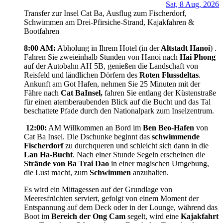
Sat, 8 Aug, 2026
Transfer zur Insel Cat Ba, Ausflug zum Fischerdorf,
Schwimmen am Drei-Pfirsiche-Strand, Kajakfahren &
Bootfahren
8:00 AM:
Abholung in Ihrem Hotel (in der
Altstadt Hanoi
) .
Fahren Sie zweieinhalb Stunden von Hanoi nach
Hai Phong
auf der Autobahn AH 5B, genießen die Landschaft von
Reisfeld und ländlichen Dörfern des
Roten Flussdeltas
.
Ankunft am Got Hafen, nehmen Sie 25 Minuten mit der
Fähre nach
Cat Ba
Insel,
fahren Sie entlang der Küstenstraße
für einen atemberaubenden Blick auf die Bucht und das Tal
beschattete Pfade durch den Nationalpark zum Inselzentrum.
12:00:
AM Willkommen an Bord im
Ben Beo-Hafen
von
Cat Ba Insel. Die Dschunke beginnt das
schwimmende
Fischerdorf
zu durchqueren und schleicht sich dann in die
Lan Ha-Bucht
. Nach einer Stunde Segeln erscheinen die
Strände von Ba Trai Dao
in einer magischen Umgebung,
die Lust macht, zum
Schwimmen
anzuhalten.
Es wird ein Mittagessen auf der Grundlage von
Meeresfrüchten serviert, gefolgt von einem Moment der
Entspannung auf dem Deck oder in der Lounge, während das
Boot im
Bereich der Ong Cam
segelt, wird eine
Kajakfahrt