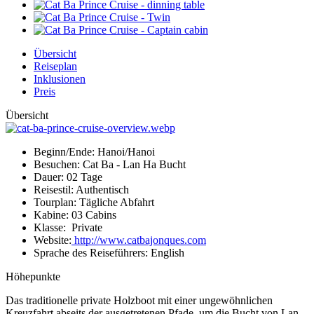
Übersicht
Reiseplan
Inklusionen
Preis
Übersicht
Beginn/Ende:
Hanoi/Hanoi
Besuchen:
Cat Ba - Lan Ha Bucht
Dauer:
02 Tage
Reisestil:
Authentisch
Tourplan:
Tägliche Abfahrt
Kabine:
03 Cabins
Klasse:
Private
Website:
http://www.catbajonques.com
Sprache des Reiseführers:
English
Höhepunkte
Das traditionelle private Holzboot mit einer ungewöhnlichen
Kreuzfahrt abseits der ausgetretenen Pfade, um die Bucht von Lan