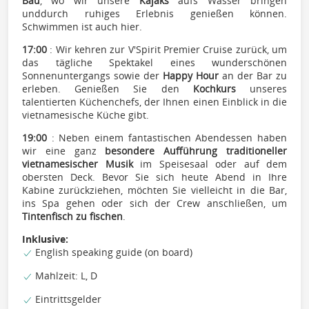
Bau
, wo wir unsere
Kajaks
aufs Wasser bringen
und
durch ruhiges Erlebnis genießen können.
Schwimmen ist auch hier.
17:00
: Wir kehren zur V'Spirit Premier Cruise zurück, um
das tägliche Spektakel eines wunderschönen
Sonnenuntergangs sowie der
Happy Hour
an der Bar zu
erleben. Genießen Sie den
Kochkurs
unseres
talentierten Küchenchefs, der Ihnen einen Einblick in die
vietnamesische Küche gibt.
19:00
: Neben einem fantastischen Abendessen haben
wir eine ganz
besondere Aufführung traditioneller
vietnamesischer Musik
im Speisesaal oder auf dem
obersten Deck. Bevor Sie sich heute Abend in Ihre
Kabine zurückziehen, möchten Sie vielleicht in die Bar,
ins Spa gehen oder sich der Crew anschließen, um
Tintenfisch zu fischen
.
Inklusive:
English speaking guide (on board)
Mahlzeit: L, D
Eintrittsgelder