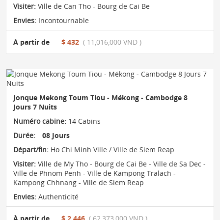
Visiter:
Ville de Can Tho - Bourg de Cai Be
Envies:
Incontournable
À partir de
$ 432
( 11,016,000 VND )
Jonque Mekong Toum Tiou - Mékong - Cambodge 8
Jours 7 Nuits
Numéro cabine:
14 Cabins
Durée:
08 Jours
Départ/fin:
Ho Chi Minh Ville / Ville de Siem Reap
Visiter:
Ville de My Tho - Bourg de Cai Be - Ville de Sa Dec -
Ville de Phnom Penh - Ville de Kampong Tralach -
Kampong Chhnang - Ville de Siem Reap
Envies:
Authenticité
À partir de
$ 2,446
( 62,373,000 VND )