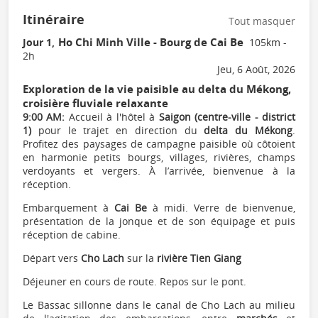
Itinéraire
Tout masquer
Ho Chi Minh Ville - Bourg de Cai Be
Jour 1,
105km -
2h
Jeu, 6 Août, 2026
Exploration de la vie paisible au delta du Mékong,
croisière fluviale relaxante
9:00 AM:
Accueil à l'hôtel à
Saigon (centre-ville - district
1)
pour le trajet en direction du
delta du Mékong
.
Profitez des paysages de campagne paisible où côtoient
en harmonie petits bourgs, villages, rivières, champs
verdoyants et vergers. À l’arrivée, bienvenue à la
réception.
Embarquement à
Cai Be
à midi. Verre de bienvenue,
présentation de la jonque et de son équipage et puis
réception de cabine.
Départ vers
Cho Lach
sur la
rivière Tien Giang
Déjeuner en cours de route. Repos sur le pont.
Le Bassac sillonne dans le canal de Cho Lach au milieu