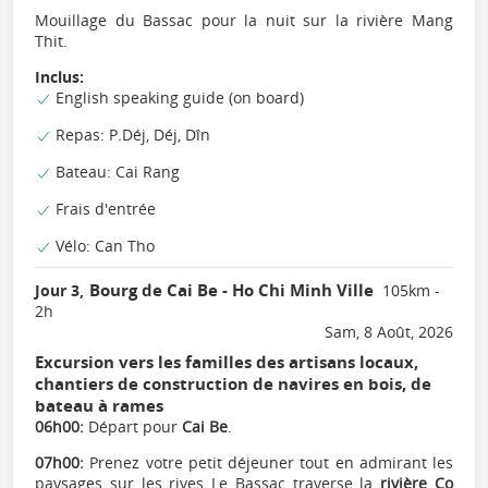
Mouillage du Bassac pour la nuit sur la rivière Mang
Thit.
Inclus:
English speaking guide (on board)
Repas: P.Déj, Déj, Dîn
Bateau: Cai Rang
Frais d'entrée
Vélo: Can Tho
Bourg de Cai Be - Ho Chi Minh Ville
Jour 3,
105km -
2h
Sam, 8 Août, 2026
Excursion vers les familles des artisans locaux,
chantiers de construction de navires en bois, de
bateau à rames
06h00:
Départ pour
Cai Be
.
07h00:
Prenez votre petit déjeuner tout en admirant les
paysages sur les rives Le Bassac traverse la
rivière Co