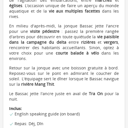
de l'agitation des embarcations, entre
marchés
et
églises
. L’occasion unique de faire un aperçu du monde
aquatique et de la
vie aux multiples facettes
dans les
rives.
En milieu d'après-midi, la jonque Bassac jette l'ancre
pour une
visite pédestre
: passez la première rangée
d'arbres pour découvrir en toute quiétude la
vie paisible
dans la campagne du delta
entre
rizières
et
vergers
,
rencontrer des habitants accueillants. Sinon, optez à
votre choix pour une
courte balade à vélo
dans les
environs.
Retour sur la jonque avec une boisson gratuite à bord.
Reposez-vous sur le pont en admirant le coucher de
soleil. L'équipage sert le dîner lorsque le Bassac navigue
sur la
rivière Mang Thit
.
Le Bassac jette l'ancre juste en aval de
Tra On
pour la
nuit.
Inclus:
English speaking guide (on board)
Repas: Déj, Dîn