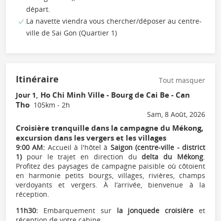
départ.
La navette viendra vous chercher/déposer au centre-
ville de Sai Gon (Quartier 1)
Itinéraire
Tout masquer
Ho Chi Minh Ville - Bourg de Cai Be - Can
Jour 1,
Tho
105km - 2h
Sam, 8 Août, 2026
Croisière tranquille dans la campagne du Mékong,
excursion dans les vergers et les villages
9:00 AM:
Accueil à l'hôtel à
Saigon (centre-ville - district
1)
pour le trajet en direction du
delta du Mékong
.
Profitez des paysages de campagne paisible où côtoient
en harmonie petits bourgs, villages, rivières, champs
verdoyants et vergers. À l’arrivée, bienvenue à la
réception.
11h30:
Embarquement sur
la jonque
de croisière
et
réception de votre cabine