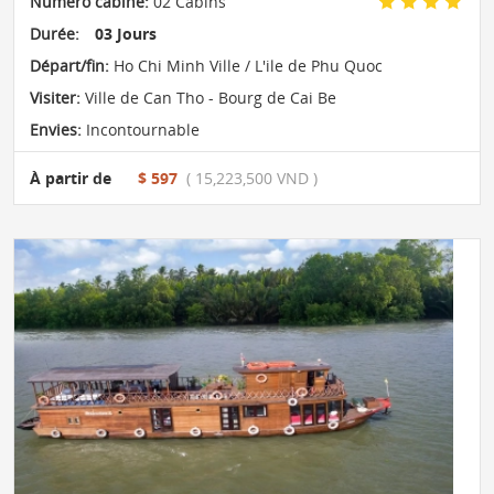
Numéro cabine:
02 Cabins
Durée:
03 Jours
Départ/fin:
Ho Chi Minh Ville / L'ile de Phu Quoc
Visiter:
Ville de Can Tho - Bourg de Cai Be
Envies:
Incontournable
À partir de
$ 597
( 15,223,500 VND )