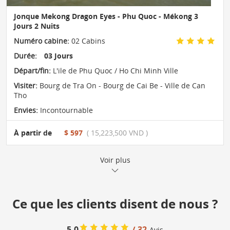
Jonque Mekong Dragon Eyes - Phu Quoc - Mékong 3
Jours 2 Nuits
Numéro cabine:
02 Cabins
Durée:
03 Jours
Départ/fin:
L'ile de Phu Quoc / Ho Chi Minh Ville
Visiter:
Bourg de Tra On - Bourg de Cai Be - Ville de Can
Tho
Envies:
Incontournable
À partir de
$ 597
( 15,223,500 VND )
Voir plus
Ce que les clients disent de nous ?
5.0
/ 32
Avis