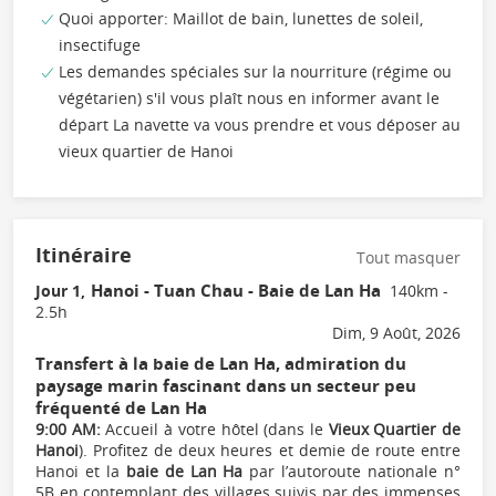
Quoi apporter: Maillot de bain, lunettes de soleil,
insectifuge
Les demandes spéciales sur la nourriture (régime ou
végétarien) s'il vous plaît nous en informer avant le
départ La navette va vous prendre et vous déposer au
vieux quartier de Hanoi
Itinéraire
Tout masquer
Hanoi - Tuan Chau - Baie de Lan Ha
Jour 1,
140km -
2.5h
Dim, 9 Août, 2026
Transfert à la baie de Lan Ha, admiration du
paysage marin fascinant dans un secteur peu
fréquenté de Lan Ha
9:00 AM:
Accueil à votre hôtel (dans le
Vieux Quartier de
Hanoi
). Profitez de deux heures et demie de route entre
Hanoi et la
baie de Lan Ha
par l’autoroute nationale n°
5B en contemplant des villages suivis par des immenses