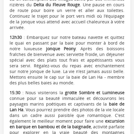
rizières du
Delta du Fleuve Rouge
. Une pause en cours
de route pour boire un verre et aller aux toilettes.
Continuez le trajet pour le port vers midi où l’équipage
de la jonque vous attend avec accueil chaleureux à votre
arrivée.
12h30
: Embarquez sur notre bateau navette et quittez
le quai en passant par la baie pour monter à bord de
notre luxueuse
jonque Peony
. Après des boissons
fraîches de bienvenue avec serviette froide, un déjeuner
spécial avec des plats tout frais et appétissants vous
sera servi. Régalez-vous du repas avec enchantement
sur notre jonque de luxe. La vie n’est jamais aussi belle.
Mettons ensuite le cap sur la baie de Lan Ha - membre
des plus belles baies au monde.
15:30
: Nous visiterons la
grotte Sombre et Lumineuse
connue pour sa beauté immaculée et découvrons les
paysages marins poétiques et captivants de la
baie de
Lan Ha
. Vous pourrez prendre des photos de la vie locale
dans un cadre aussi paisible que romantique. C'est
également le meilleur moment pour faire une
excursion
en barque en bambou et de la baignade
, activité parfaite
pour explorer en la vraie beauté des montagnes