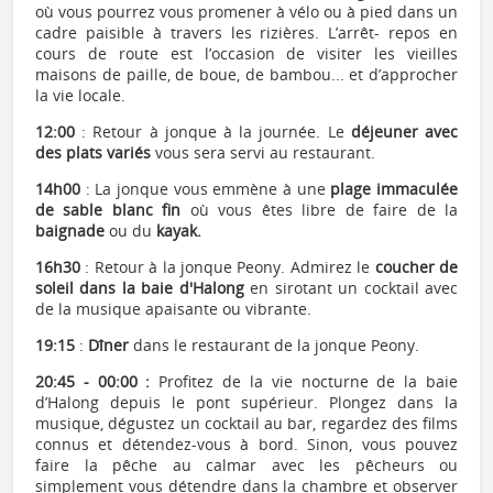
où vous pourrez vous promener à vélo ou à pied dans un
cadre paisible à travers les rizières. L’arrêt- repos en
cours de route est l’occasion de visiter les vieilles
maisons de paille, de boue, de bambou... et d’approcher
la vie locale.
12:00
: Retour à jonque à la journée. Le
déjeuner avec
des plats variés
vous sera servi au restaurant.
14h00
: La jonque vous emmène à une
plage immaculée
de sable blanc fin
où vous êtes libre de faire de la
baignade
ou du
kayak.
16h30
: Retour à la jonque Peony. Admirez le
coucher de
soleil dans la baie d'Halong
en sirotant un cocktail avec
de la musique apaisante ou vibrante.
19:15
:
Dîner
dans le restaurant de la jonque Peony.
20:45 - 00:00 :
Profitez de la vie nocturne de la baie
d’Halong depuis le pont supérieur. Plongez dans la
musique, dégustez un cocktail au bar, regardez des films
connus et détendez-vous à bord. Sinon, vous pouvez
faire la pêche au calmar avec les pêcheurs ou
simplement vous détendre dans la chambre et observer